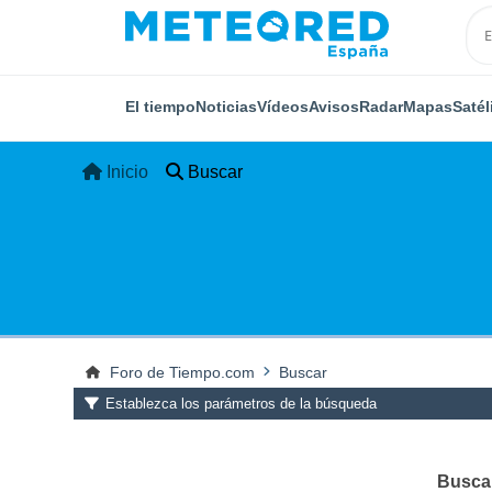
El tiempo
Noticias
Vídeos
Avisos
Radar
Mapas
Satél
Inicio
Buscar
Foro de Tiempo.com
Buscar
Establezca los parámetros de la búsqueda
Buscar