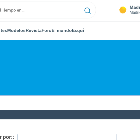
Madr
Madri
ites
Modelos
Revista
Foro
El mundo
Esquí
 por::