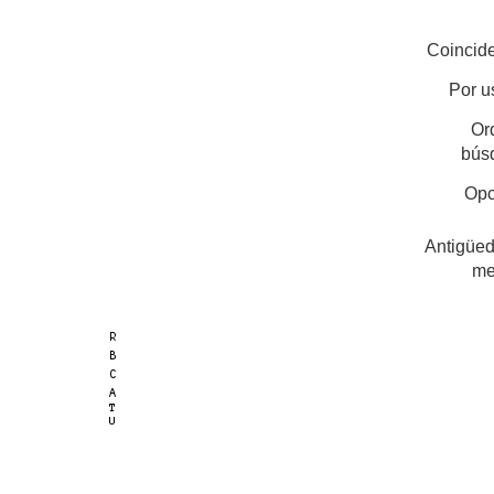
Coincide
Por u
Or
bús
Opc
Antigüed
me