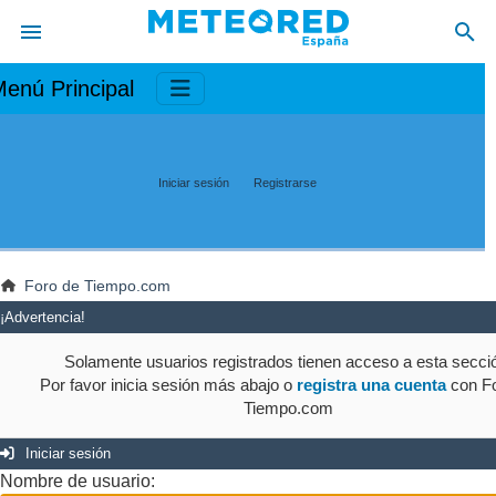
enú Principal
Iniciar sesión
Registrarse
Foro de Tiempo.com
¡Advertencia!
Solamente usuarios registrados tienen acceso a esta secci
Por favor inicia sesión más abajo o
registra una cuenta
con Fo
Tiempo.com
Iniciar sesión
Nombre de usuario: