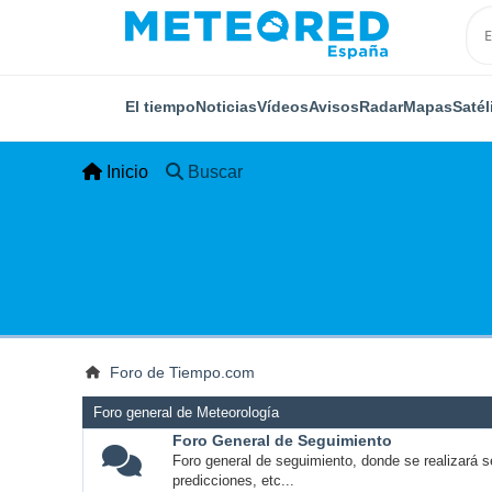
El tiempo
Noticias
Vídeos
Avisos
Radar
Mapas
Satél
Inicio
Buscar
Foro de Tiempo.com
Foro general de Meteorología
Foro General de Seguimiento
Foro general de seguimiento, donde se realizará s
predicciones, etc...