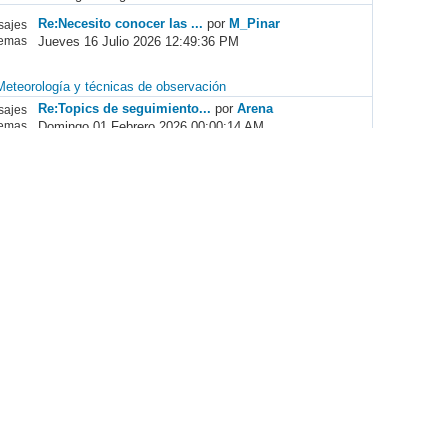
Re:Necesito conocer las ...
por
M_Pinar
ajes
Jueves 16 Julio 2026 12:49:36 PM
emas
Meteorología y técnicas de observación
Re:Topics de seguimiento...
por
Arena
ajes
Domingo 01 Febrero 2026 00:00:14 AM
emas
Re:De repente un ARCUS 4...
por
tinydicarl
ajes
Viernes 26 Diciembre 2025 00:17:03 AM
emas
CRÁTER ESCRIVÁ, 2.580m (...
por
jefoce
ajes
Lunes 03 Agosto 2026 08:38:00 AM
emas
Re:COLGAR FOTOS
por
Reysagrado
ajes
Miércoles 11 Septiembre 2024 17:02:26 PM
emas
Re:Supercélula clásica c...
por
rayo
ajes
Martes 04 Febrero 2025 17:15:14 PM
emas