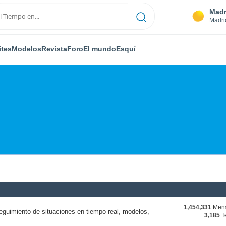
Madr
Madri
ites
Modelos
Revista
Foro
El mundo
Esquí
1,454,331
Mens
eguimiento de situaciones en tiempo real, modelos,
3,185
T