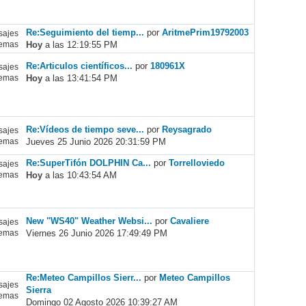
Re:Seguimiento del tiemp...
por
AritmePrim19792003
ajes
Hoy
a las 12:19:55 PM
emas
Re:Articulos científicos...
por
180961X
ajes
Hoy
a las 13:41:54 PM
emas
Re:Vídeos de tiempo seve...
por
Reysagrado
ajes
Jueves 25 Junio 2026 20:31:59 PM
emas
Re:SuperTifón DOLPHIN Ca...
por
Torrelloviedo
ajes
Hoy
a las 10:43:54 AM
emas
New "WS40" Weather Websi...
por
Cavaliere
ajes
Viernes 26 Junio 2026 17:49:49 PM
emas
Re:Meteo Campillos Sierr...
por
Meteo Campillos
ajes
Sierra
emas
Domingo 02 Agosto 2026 10:39:27 AM