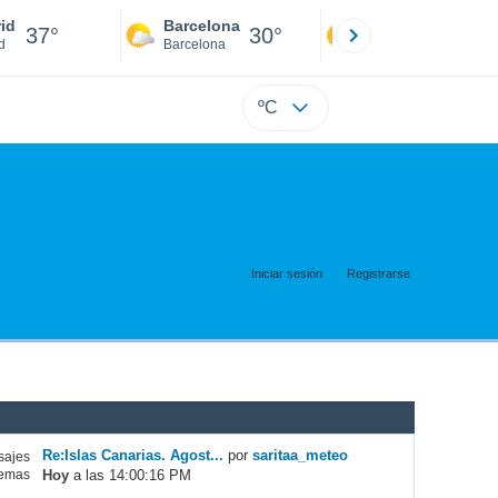
id
Barcelona
Sevilla
37°
30°
40°
d
Barcelona
Sevilla
ºC
Iniciar sesión
Registrarse
Re:Islas Canarias. Agost...
por
saritaa_meteo
ajes
Hoy
a las 14:00:16 PM
emas