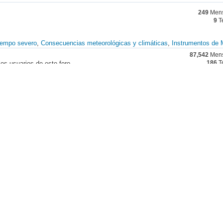
249
Mens
9
T
iempo severo
Consecuencias meteorológicas y climáticas
Instrumentos de 
87,542
Mens
os usuarios de este foro.
186
T
puestas de sol, nieve...)
ajes, ya sean de tormentas, nevadas, nubes,
149,995
Mens
10,990
T
 y montaña
64,019
Mens
a, visitas a ciudades y pueblos,...
5,614
T
s, compra-venta, webs especializadas, técnicas de
11,388
Mens
1,073
T
64
Mens
por los foreros.
1
T