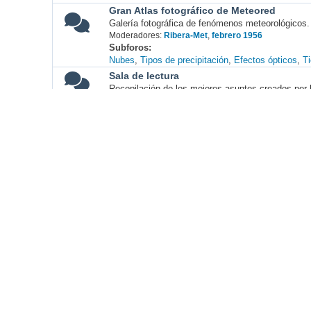
Gran Atlas fotográfico de Meteored
Galería fotográfica de fenómenos meteorológicos.
Moderadores:
Ribera-Met
,
febrero 1956
Subforos
Nubes
Tipos de precipitación
Efectos ópticos
T
Sala de lectura
Recopilación de los mejores asuntos creados por l
Fotografia
Reportajes de meteorología (kazas, nubes, 
Foro para que publiquemos todos nuestros report
atardeceres...
Moderadores:
Nambroque
,
Punsuly
Reportajes de viajes, pueblos, naturaleza
Muestra tus fotos de naturaleza y rutas de montañ
Moderadores:
Nambroque
,
Punsuly
Fotografía
Foro para que hablemos sobre cámaras, novedade
edición de fotos, concursos, etc...
Moderadores:
Nambroque
,
Punsuly
Los mejores reportajes de Meteored
Una selección de los mejores reportajes colgados 