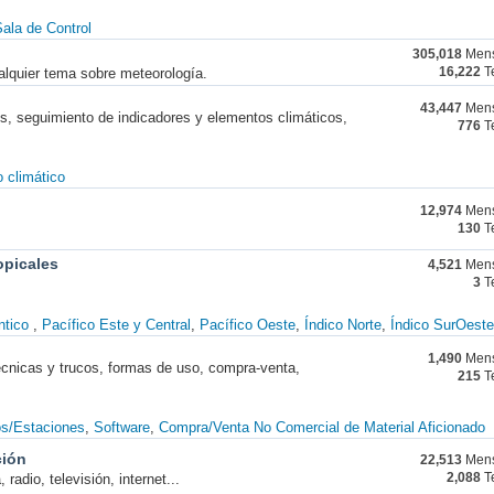
ala de Control
305,018
Mens
alquier tema sobre meteorología.
16,222
T
43,447
Mens
nes, seguimiento de indicadores y elementos climáticos,
776
T
 climático
12,974
Mens
130
T
opicales
4,521
Mens
3
T
ntico
Pacífico Este y Central
Pacífico Oeste
Índico Norte
Índico SurOeste
1,490
Mens
técnicas y trucos, formas de uso, compra-venta,
215
T
os/Estaciones
Software
Compra/Venta No Comercial de Material Aficionado
ción
22,513
Mens
radio, televisión, internet...
2,088
T