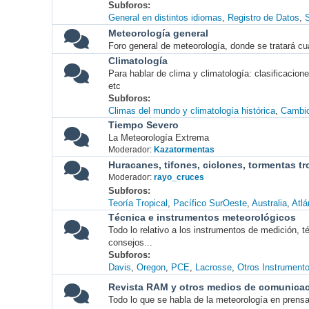
Subforos
General en distintos idiomas
Registro de Datos
S
Meteorología general
Foro general de meteorología, donde se tratará cu
Climatología
Para hablar de clima y climatología: clasificacio
etc
Subforos
Climas del mundo y climatología histórica
Cambio
Tiempo Severo
La Meteorología Extrema
Moderador:
Kazatormentas
Huracanes, tifones, ciclones, tormentas tr
Moderador:
rayo_cruces
Subforos
Teoría Tropical
Pacífico SurOeste
Australia
Atlá
Técnica e instrumentos meteorológicos
Todo lo relativo a los instrumentos de medición, 
consejos...
Subforos
Davis
Oregon
PCE
Lacrosse
Otros Instrument
Revista RAM y otros medios de comunica
Todo lo que se habla de la meteorología en prensa, 