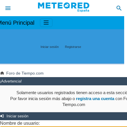
enú Principal
Iniciar sesión
Registrarse
Foro de Tiempo.com
¡Advertencia!
Solamente usuarios registrados tienen acceso a esta secci
Por favor inicia sesión más abajo o
registra una cuenta
con Fo
Tiempo.com
Iniciar sesión
Nombre de usuario: