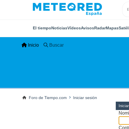
El tiempo
Noticias
Vídeos
Avisos
Radar
Mapas
Satél
Inicio
Buscar
Foro de Tiempo.com
Iniciar sesión
Inicia
Nomb
Cont