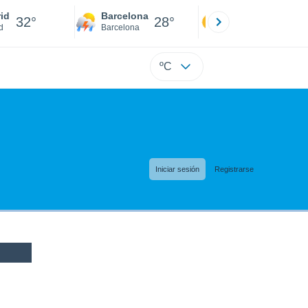
id
Barcelona
Sevilla
32°
28°
32°
d
Barcelona
Sevilla
ºC
Iniciar sesión
Registrarse