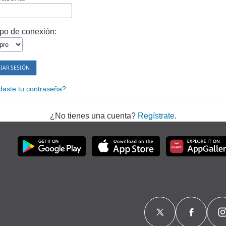
po de conexión:
daste tu contraseña?
¿No tienes una cuenta?
Regístrate
.