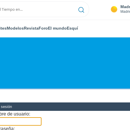
Madr
Madri
ites
Modelos
Revista
Foro
El mundo
Esquí
r sesión
re de usuario:
raseña: