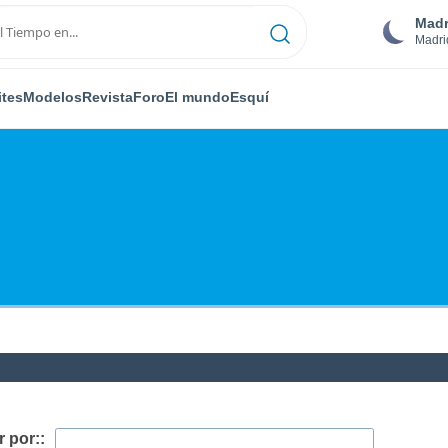
Madr
Madri
ites
Modelos
Revista
Foro
El mundo
Esquí
 por::