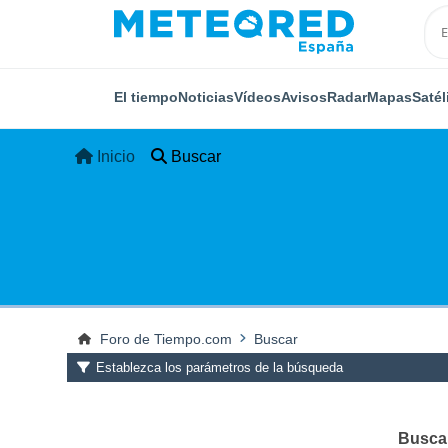
El tiempo
Noticias
Vídeos
Avisos
Radar
Mapas
Satél
Inicio
Buscar
Foro de Tiempo.com
Buscar
Establezca los parámetros de la búsqueda
Buscar