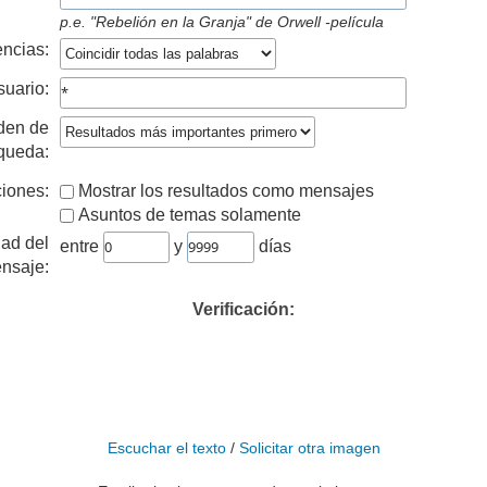
p.e.
"Rebelión en la Granja" de Orwell -película
ncias:
suario:
den de
queda:
iones:
Mostrar los resultados como mensajes
Asuntos de temas solamente
ad del
entre
y
días
nsaje:
Verificación:
Escuchar el texto
/
Solicitar otra imagen