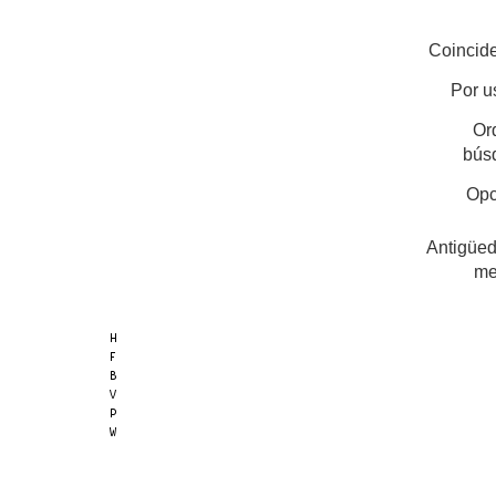
Coincide
Por u
Or
bús
Opc
Antigüed
me