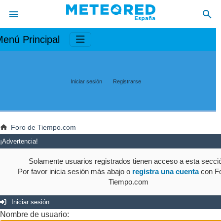
enú Principal
Iniciar sesión
Registrarse
Foro de Tiempo.com
¡Advertencia!
Solamente usuarios registrados tienen acceso a esta secci
Por favor inicia sesión más abajo o
registra una cuenta
con Fo
Tiempo.com
Iniciar sesión
Nombre de usuario: