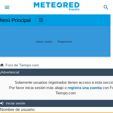
enú Principal
Iniciar sesión
Registrarse
Foro de Tiempo.com
¡Advertencia!
Solamente usuarios registrados tienen acceso a esta secci
Por favor inicia sesión más abajo o
registra una cuenta
con Fo
Tiempo.com
Iniciar sesión
Nombre de usuario: