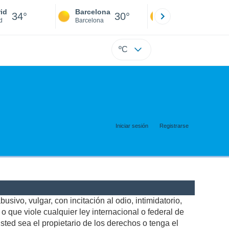
id
Barcelona
Sevilla
34°
30°
36°
d
Barcelona
Sevilla
ºC
Iniciar sesión
Registrarse
usivo, vulgar, con incitación al odio, intimidatorio,
 que viole cualquier ley internacional o federal de
ted sea el propietario de los derechos o tenga el