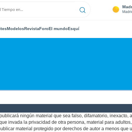
Madr
Madri
ites
Modelos
Revista
Foro
El mundo
Esquí
ublicará ningún material que sea falso, difamatorio, inexacto, ab
e invada la privacidad de otra persona, material para adultos, o
blicar material protegido por derechos de autor a menos que us