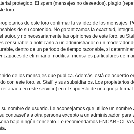
material protegido. El spam (mensajes no deseados), plagio (re
te foro.
propietarios de este foro confirmar la validez de los mensajes.
sables de su contenido. No garantizamos la exactitud, integrid
autor, y no necesariamente las opiniones de este foro, su Staff, 
censurable a notificarlo a un administrador o un moderador del 
urable, dentro de un período de tiempo razonable, si determina
r capaces de eliminar o modificar mensajes particulares de mane
nido de los mensajes que publica. Además, está de acuerdo en 
ado con este foro, su Staff, y sus subsidiarios. Los propietarios
a recabada en este servicio) en el supuesto de una queja forma
egir su nombre de usuario. Le aconsejamos que utilice un nombr
su contraseña a otra persona excepto a un administrador, para 
rsona bajo ningún concepto. Le recomendamos ENCARECIDAME
ta.