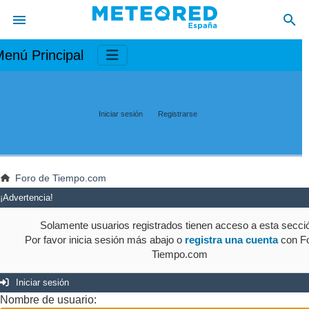
enú Principal
Iniciar sesión
Registrarse
Foro de Tiempo.com
¡Advertencia!
Solamente usuarios registrados tienen acceso a esta secci
Por favor inicia sesión más abajo o
registra una cuenta
con Fo
Tiempo.com
Iniciar sesión
Nombre de usuario: