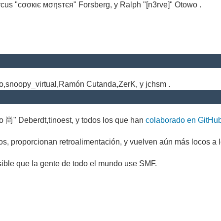
cus "cσσкιє мσηѕтєя" Forsberg, y Ralph "[n3rve]" Otowo .
.
no,snoopy_virtual,Ramón Cutanda,ZerK, y jchsm .
o 尚" Deberdt,tinoest, y todos los que han
colaborado en GitHu
s, proporcionan retroalimentación, y vuelven aún más locos a l
sible que la gente de todo el mundo use SMF.