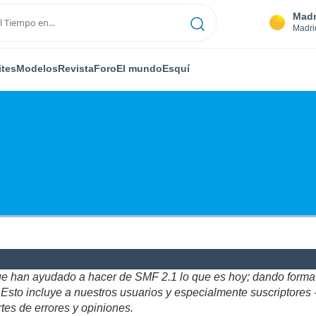
Madr
Madri
ites
Modelos
Revista
Foro
El mundo
Esquí
ue han ayudado a hacer de SMF 2.1 lo que es hoy; dando forma y
to incluye a nuestros usuarios y especialmente suscriptores - gr
tes de errores y opiniones.