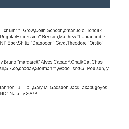
ad "IchBin™" Grow,Colin Schoen,emanuele,Hendrik
 "RegularExpression" Benson,Matthew "Labradoodle-
N]" Eser,Shitiz "Dragooon" Garg,Theodore "Orstio"
guy,Bruno "margarett" Alves,CapadY,ChalkCat,Chas
ssil,S-Ace,shadav,Storman™,Wade "sησω" Poulsen, y
rannon "B" Hall,Gary M. Gadsdon,Jack "akabugeyes"
ND" Najar, y SA™ .