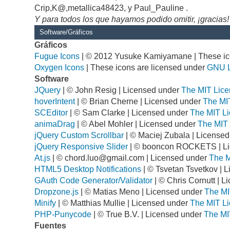
Crip,K@,metallica48423, y Paul_Pauline .
Y para todos los que hayamos podido omitir, ¡gracias!
Software/Gráficos
Gráficos
Fugue Icons
| © 2012 Yusuke Kamiyamane | These ico
Oxygen Icons
| These icons are licensed under
GNU 
Software
JQuery
| © John Resig | Licensed under
The MIT Lice
hoverIntent
| © Brian Cherne | Licensed under
The MI
SCEditor
| © Sam Clarke | Licensed under
The MIT Li
animaDrag
| © Abel Mohler | Licensed under
The MIT 
jQuery Custom Scrollbar
| © Maciej Zubala | License
jQuery Responsive Slider
| © booncon ROCKETS | L
At.js
| ©
chord.luo@gmail.com
| Licensed under
The M
HTML5 Desktop Notifications
| © Tsvetan Tsvetkov | 
GAuth Code Generator/Validator
| © Chris Cornutt | 
Dropzone.js
| © Matias Meno | Licensed under
The MI
Minify
| © Matthias Mullie | Licensed under
The MIT Li
PHP-Punycode
| © True B.V. | Licensed under
The MI
Fuentes