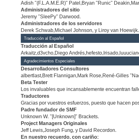
Adish "(F.L.A.M.E.R)" Patel,Bryan "Runic" Deakin,Mar
Administradores del sitio
Jeremy "SleePy" Darwood.
Administradores de los servidores
Derek Schwab,Michael Johnson, y Liroy van Hoewijk
Traducción al Español
Traducción al Español
Arkaitz,d3vcho,Diego Andrés,hefesto,Irisado,luuucia
Agradecimientos Especiales
Desarrolladores Consultores
albertlast,Brett Flannigan,Mark Rose,René-Gilles "Na
Beta Tester
Los invaluables que incansablemente encuentran fallo
Traductores
Gracias por vuestros esfuerzos, puesto que hacen po
Padre fundador de SMF
Unknown W. "[Unknown]" Brackets.
Project Managers Originales
Jeff Lewis,Joseph Fung, y David Recordon.
En nuestro recuerdo, con cariño: