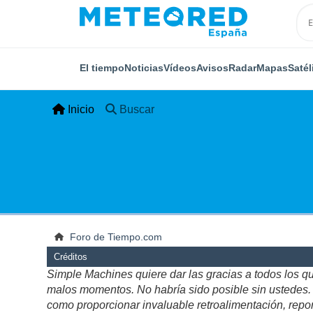
El tiempo
Noticias
Vídeos
Avisos
Radar
Mapas
Satél
Inicio
Buscar
Foro de Tiempo.com
Créditos
Simple Machines quiere dar las gracias a todos los q
malos momentos. No habría sido posible sin ustedes. Es
como proporcionar invaluable retroalimentación, repor