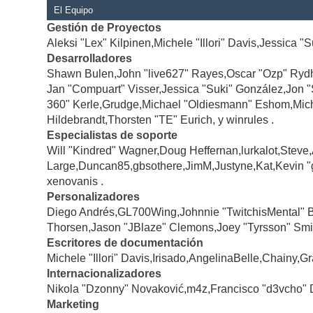
El Equipo
Gestión de Proyectos
Aleksi "Lex" Kilpinen,Michele "Illori" Davis,Jessica "
Desarrolladores
Shawn Bulen,John "live627" Rayes,Oscar "Ozp" Rydh
Jan "Compuart" Visser,Jessica "Suki" González,Jon 
360" Kerle,Grudge,Michael "Oldiesmann" Eshom,Michae
Hildebrandt,Thorsten "TE" Eurich, y winrules .
Especialistas de soporte
Will "Kindred" Wagner,Doug Heffernan,lurkalot,Steve
Large,Duncan85,gbsothere,JimM,Justyne,Kat,Kevin "
xenovanis .
Personalizadores
Diego Andrés,GL700Wing,Johnnie "TwitchisMental" 
Thorsen,Jason "JBlaze" Clemons,Joey "Tyrsson" Smi
Escritores de documentación
Michele "Illori" Davis,Irisado,AngelinaBelle,Chainy
Internacionalizadores
Nikola "Dzonny" Novaković,m4z,Francisco "d3vcho" 
Marketing