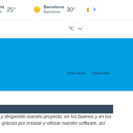
id
Barcelona
Sevilla
25°
30°
30°
d
Barcelona
Sevilla
ºC
Iniciar sesión
Registrarse
 dirigiendo nuestro proyecto, en los buenos y en los
acias por instalar y utilizar nuestro software, así