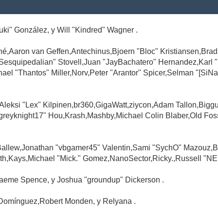
Suki" González, y Will "Kindred" Wagner .
é,Aaron van Geffen,Antechinus,Bjoern "Bloc" Kristiansen,Br
"Sesquipedalian" Stovell,Juan "JayBachatero" Hernandez,Karl
l "Thantos" Miller,Norv,Peter "Arantor" Spicer,Selman "[SiNa
,Aleksi "Lex" Kilpinen,br360,GigaWatt,ziycon,Adam Tallon,Big
greyknight17" Hou,Krash,Mashby,Michael Colin Blaber,Old Fo
Ballew,Jonathan "vbgamer45" Valentin,Sami "SychO" Mazouz,B
th,Kays,Michael "Mick." Gomez,NanoSector,Ricky.,Russell "NE
,Graeme Spence, y Joshua "groundup" Dickerson .
Domínguez,Robert Monden, y Relyana .