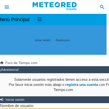
enú Principal
Iniciar sesión
Registrarse
Foro de Tiempo.com
¡Advertencia!
Solamente usuarios registrados tienen acceso a esta secci
Por favor inicia sesión más abajo o
registra una cuenta
con Fo
Tiempo.com
Iniciar sesión
Nombre de usuario: