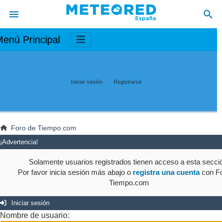
enú Principal
Iniciar sesión
Registrarse
Foro de Tiempo.com
¡Advertencia!
Solamente usuarios registrados tienen acceso a esta secci
Por favor inicia sesión más abajo o
registra una cuenta
con Fo
Tiempo.com
Iniciar sesión
Nombre de usuario: