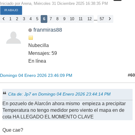
Iniciado por Arena, Miércoles 31 Diciembre 2025 16:38:35 PM
IR ABAJO
...
1
2
3
4
5
6
7
8
9
10
11
12
57
franmiras88
Nubecilla
Mensajes: 59
En línea
#60
Domingo 04 Enero 2026 23:46:09 PM
Cita de: Jp7 en Domingo 04 Enero 2026 23:44:14 PM
En pozuelo de Alarcón ahora mismo empieza a precipitar
Temperatura no tengo medidor pero viento el mapa en de
cota HA LLEGADO EL MOMENTO CLAVE
Que cae?