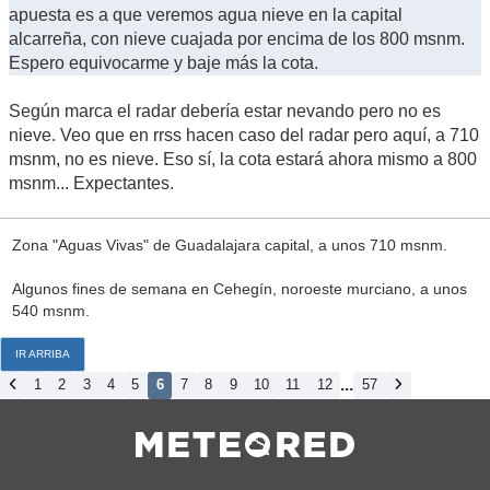
apuesta es a que veremos agua nieve en la capital
alcarreña, con nieve cuajada por encima de los 800 msnm.
Espero equivocarme y baje más la cota.
Según marca el radar debería estar nevando pero no es
nieve. Veo que en rrss hacen caso del radar pero aquí, a 710
msnm, no es nieve. Eso sí, la cota estará ahora mismo a 800
msnm... Expectantes.
Zona "Aguas Vivas" de Guadalajara capital, a unos 710 msnm.
Algunos fines de semana en Cehegín, noroeste murciano, a unos
540 msnm.
IR ARRIBA
...
1
2
3
4
5
6
7
8
9
10
11
12
57