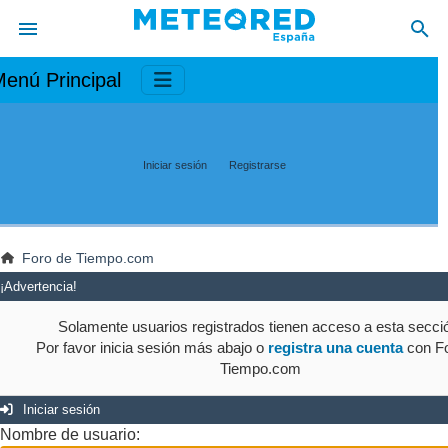
enú Principal
Iniciar sesión
Registrarse
Foro de Tiempo.com
¡Advertencia!
Solamente usuarios registrados tienen acceso a esta secci
Por favor inicia sesión más abajo o
registra una cuenta
con Fo
Tiempo.com
Iniciar sesión
Nombre de usuario: