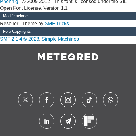
Phennig
| © 2009-2012 | This font is licensed under the SIL
Open Font License, Version 1.1
Modificaciones
Reseller | Theme by
SMF Tricks
Foro Copyrights
SMF 2.1.4 © 2023
,
Simple Machines