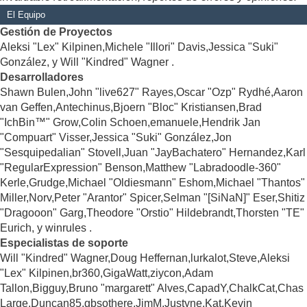
El Equipo
Gestión de Proyectos
Aleksi "Lex" Kilpinen,Michele "Illori" Davis,Jessica "Suki"
González, y Will "Kindred" Wagner .
Desarrolladores
Shawn Bulen,John "live627" Rayes,Oscar "Ozp" Rydhé,Aaron
van Geffen,Antechinus,Bjoern "Bloc" Kristiansen,Brad
"IchBin™" Grow,Colin Schoen,emanuele,Hendrik Jan
"Compuart" Visser,Jessica "Suki" González,Jon
"Sesquipedalian" Stovell,Juan "JayBachatero" Hernandez,Karl
"RegularExpression" Benson,Matthew "Labradoodle-360"
Kerle,Grudge,Michael "Oldiesmann" Eshom,Michael "Thantos"
Miller,Norv,Peter "Arantor" Spicer,Selman "[SiNaN]" Eser,Shitiz
"Dragooon" Garg,Theodore "Orstio" Hildebrandt,Thorsten "TE"
Eurich, y winrules .
Especialistas de soporte
Will "Kindred" Wagner,Doug Heffernan,lurkalot,Steve,Aleksi
"Lex" Kilpinen,br360,GigaWatt,ziycon,Adam
Tallon,Bigguy,Bruno "margarett" Alves,CapadY,ChalkCat,Chas
Large,Duncan85,gbsothere,JimM,Justyne,Kat,Kevin