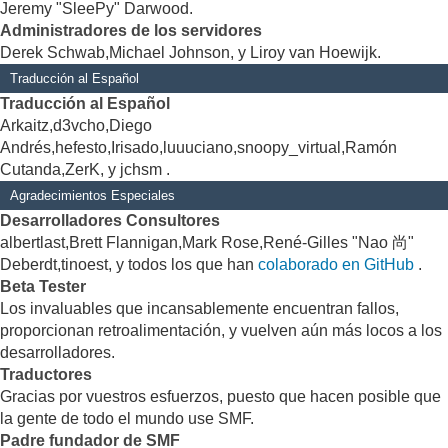
Jeremy "SleePy" Darwood.
Administradores de los servidores
Derek Schwab,Michael Johnson, y Liroy van Hoewijk.
Traducción al Español
Traducción al Español
Arkaitz,d3vcho,Diego
Andrés,hefesto,Irisado,luuuciano,snoopy_virtual,Ramón
Cutanda,ZerK, y jchsm .
Agradecimientos Especiales
Desarrolladores Consultores
albertlast,Brett Flannigan,Mark Rose,René-Gilles "Nao 尚"
Deberdt,tinoest, y todos los que han
colaborado en GitHub
.
Beta Tester
Los invaluables que incansablemente encuentran fallos,
proporcionan retroalimentación, y vuelven aún más locos a los
desarrolladores.
Traductores
Gracias por vuestros esfuerzos, puesto que hacen posible que
la gente de todo el mundo use SMF.
Padre fundador de SMF