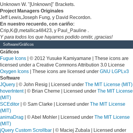
Unknown W. "[Unknown]" Brackets.
Project Managers Originales
Jeff Lewis,Joseph Fung, y David Recordon.
En nuestro recuerdo, con cariño:
Crip,K@,metallica48423, y Paul_Pauline .
Y para todos los que hayamos podido omitir, ¡gracias!
Software/Gráficos
Gráficos
Fugue Icons
| © 2012 Yusuke Kamiyamane | These icons are
licensed under a Creative Commons Attribution 3.0 License
Oxygen Icons
| These icons are licensed under
GNU LGPLv3
Software
JQuery
| © John Resig | Licensed under
The MIT License (MIT)
hoverIntent
| © Brian Cherne | Licensed under
The MIT License
(MIT)
SCEditor
| © Sam Clarke | Licensed under
The MIT License
(MIT)
animaDrag
| © Abel Mohler | Licensed under
The MIT License
(MIT)
jQuery Custom Scrollbar
| © Maciej Zubala | Licensed under