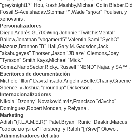
"greyknight17" Hou,Krash,Mashby,Michael Colin Blaber,Old
Fossil,S-Ace,shadav,Storman™,Wade "sησω" Poulsen, y
xenovanis .
Personalizadores
Diego Andrés,GL700Wing,Johnnie "TwitchisMental"
Ballew,Jonathan "vbgamer45" Valentin,Sami "SychO"
Mazouz,Brannon "B" Hall,Gary M. Gadsdon,Jack
"akabugeyes" Thorsen,Jason "JBlaze" Clemons,Joey
"Tyrsson" Smith,Kays,Michael "Mick."
Gomez,NanoSector,Ricky.,Russell "NEND" Najar, y SA™ .
Escritores de documentación
Michele "Illori" Davis,Irisado,AngelinaBelle,Chainy,Graeme
Spence, y Joshua "groundup" Dickerson .
Internacionalizadores
Nikola "Dzonny" Novaković,m4z,Francisco "d3vcho"
Domínguez,Robert Monden, y Relyana .
Marketing
Adish "(F.L.A.M.E.R)" Patel,Bryan "Runic" Deakin,Marcus
"cσσкιє мσηѕтєя" Forsberg, y Ralph "[n3rve]" Otowo .
Administradores del sitio