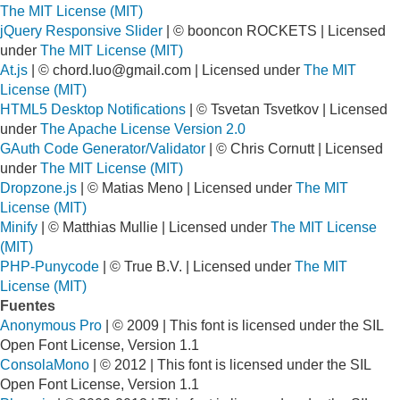
The MIT License (MIT)
jQuery Responsive Slider
| © booncon ROCKETS | Licensed
under
The MIT License (MIT)
At.js
| ©
chord.luo@gmail.com
| Licensed under
The MIT
License (MIT)
HTML5 Desktop Notifications
| © Tsvetan Tsvetkov | Licensed
under
The Apache License Version 2.0
GAuth Code Generator/Validator
| © Chris Cornutt | Licensed
under
The MIT License (MIT)
Dropzone.js
| © Matias Meno | Licensed under
The MIT
License (MIT)
Minify
| © Matthias Mullie | Licensed under
The MIT License
(MIT)
PHP-Punycode
| © True B.V. | Licensed under
The MIT
License (MIT)
Fuentes
Anonymous Pro
| © 2009 | This font is licensed under the SIL
Open Font License, Version 1.1
ConsolaMono
| © 2012 | This font is licensed under the SIL
Open Font License, Version 1.1