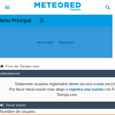
enú Principal
Iniciar sesión
Registrarse
Foro de Tiempo.com
¡Advertencia!
Solamente usuarios registrados tienen acceso a esta secci
Por favor inicia sesión más abajo o
registra una cuenta
con Fo
Tiempo.com
Iniciar sesión
Nombre de usuario: