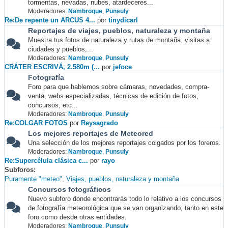
tormentas, nevadas, nubes, atardeceres...
Moderadores:
Nambroque
,
Punsuly
Re:De repente un ARCUS 4...
por
tinydicarl
Reportajes de viajes, pueblos, naturaleza y montaña
Muestra tus fotos de naturaleza y rutas de montaña, visitas a
ciudades y pueblos,...
Moderadores:
Nambroque
,
Punsuly
CRÁTER ESCRIVÁ, 2.580m (...
por
jefoce
Fotografía
Foro para que hablemos sobre cámaras, novedades, compra-
venta, webs especializadas, técnicas de edición de fotos,
concursos, etc...
Moderadores:
Nambroque
,
Punsuly
Re:COLGAR FOTOS
por
Reysagrado
Los mejores reportajes de Meteored
Una selección de los mejores reportajes colgados por los foreros.
Moderadores:
Nambroque
,
Punsuly
Re:Supercélula clásica c...
por
rayo
Subforos
Puramente "meteo"
Viajes, pueblos, naturaleza y montaña
Concursos fotográficos
Nuevo subforo donde encontrarás todo lo relativo a los concursos
de fotografía meteorológica que se van organizando, tanto en este
foro como desde otras entidades.
Moderadores:
Nambroque
,
Punsuly