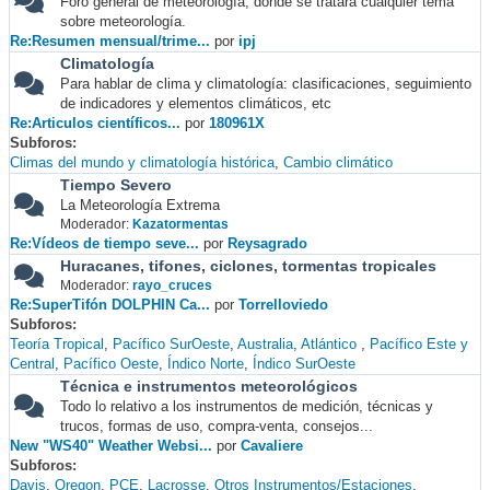
Foro general de meteorología, donde se tratará cualquier tema
sobre meteorología.
Re:Resumen mensual/trime...
por
ipj
Climatología
Para hablar de clima y climatología: clasificaciones, seguimiento
de indicadores y elementos climáticos, etc
Re:Articulos científicos...
por
180961X
Subforos
Climas del mundo y climatología histórica
Cambio climático
Tiempo Severo
La Meteorología Extrema
Moderador:
Kazatormentas
Re:Vídeos de tiempo seve...
por
Reysagrado
Huracanes, tifones, ciclones, tormentas tropicales
Moderador:
rayo_cruces
Re:SuperTifón DOLPHIN Ca...
por
Torrelloviedo
Subforos
Teoría Tropical
Pacífico SurOeste
Australia
Atlántico
Pacífico Este y
Central
Pacífico Oeste
Índico Norte
Índico SurOeste
Técnica e instrumentos meteorológicos
Todo lo relativo a los instrumentos de medición, técnicas y
trucos, formas de uso, compra-venta, consejos...
New "WS40" Weather Websi...
por
Cavaliere
Subforos
Davis
Oregon
PCE
Lacrosse
Otros Instrumentos/Estaciones