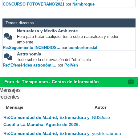
CONCURSO FOTOVERANO'2021
por
Nambroque
Temas diversos
Naturaleza y Medio Ambiente
Foro para tratar cualquier tema sobre naturaleza y medio
ambiente.
Re:Seguimiento INCENDIOS...
por
bomberforestal
Astronomía
Todo sobre la observación del "otro" cielo.
Re:*Efemérides astronómi...
por
PolVen
Foro de Tiempo.com - Centro de Información
Mensajes
recientes
Mensaje
Autor
Re:Comunidad de Madrid, Extremadura y
NBSJose
Castilla La Mancha. Agosto de 2026.
Re:Comunidad de Madrid, Extremadura y
yoshilorabrada