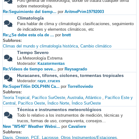
Foro general de meteorología, donde se tratará cualquier tema
sobre meteorología.
Re:Seguimiento del tiemp...
por
AritmePrim19792003
Climatología
Para hablar de clima y climatología: clasificaciones, seguimiento
de indicadores y elementos climáticos, etc
Re:¿Se debe esta ola de ...
por
brett
Subforos
Climas del mundo y climatología histórica
Cambio climático
Tiempo Severo
La Meteorología Extrema
Moderador:
Kazatormentas
Re:Vídeos de tiempo seve...
por
Reysagrado
Huracanes, tifones, ciclones, tormentas tropicales
Moderador:
rayo_cruces
Re:SuperTifón DOLPHIN Ca...
por
Torrelloviedo
Subforos
Teoría Tropical
Pacífico SurOeste
Australia
Atlántico
Pacífico Este y
Central
Pacífico Oeste
Índico Norte
Índico SurOeste
Técnica e instrumentos meteorológicos
Todo lo relativo a los instrumentos de medición, técnicas y
trucos, formas de uso, compra-venta, consejos...
New "WS40" Weather Websi...
por
Cavaliere
Subforos
Davis
Oregon
PCE
Lacrosse
Otros Instrumentos/Estaciones