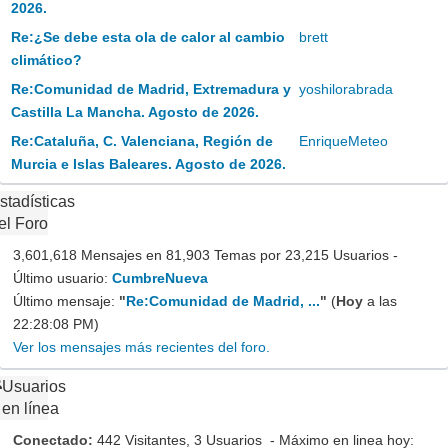
2026.
Re:¿Se debe esta ola de calor al cambio
brett
climático?
Re:Comunidad de Madrid, Extremadura y
yoshilorabrada
Castilla La Mancha. Agosto de 2026.
Re:Cataluña, C. Valenciana, Región de
EnriqueMeteo
Murcia e Islas Baleares. Agosto de 2026.
stadísticas
el Foro
3,601,618 Mensajes en 81,903 Temas por 23,215 Usuarios -
Último usuario:
CumbreNueva
Último mensaje:
"
Re:Comunidad de Madrid, ...
"
(
Hoy
a las
22:28:08 PM)
Ver los mensajes más recientes del foro.
Usuarios
en línea
Conectado:
442 Visitantes, 3 Usuarios - Máximo en linea hoy: