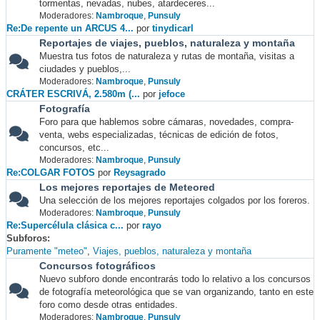
tormentas, nevadas, nubes, atardeceres...
Moderadores:
Nambroque
,
Punsuly
Re:De repente un ARCUS 4...
por
tinydicarl
Reportajes de viajes, pueblos, naturaleza y montaña
Muestra tus fotos de naturaleza y rutas de montaña, visitas a
ciudades y pueblos,...
Moderadores:
Nambroque
,
Punsuly
CRÁTER ESCRIVÁ, 2.580m (...
por
jefoce
Fotografía
Foro para que hablemos sobre cámaras, novedades, compra-
venta, webs especializadas, técnicas de edición de fotos,
concursos, etc...
Moderadores:
Nambroque
,
Punsuly
Re:COLGAR FOTOS
por
Reysagrado
Los mejores reportajes de Meteored
Una selección de los mejores reportajes colgados por los foreros.
Moderadores:
Nambroque
,
Punsuly
Re:Supercélula clásica c...
por
rayo
Subforos
Puramente "meteo"
Viajes, pueblos, naturaleza y montaña
Concursos fotográficos
Nuevo subforo donde encontrarás todo lo relativo a los concursos
de fotografía meteorológica que se van organizando, tanto en este
foro como desde otras entidades.
Moderadores:
Nambroque
,
Punsuly