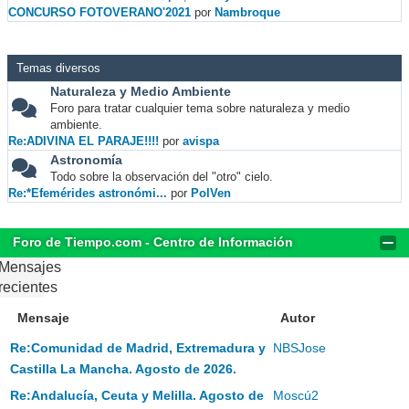
CONCURSO FOTOVERANO'2021
por
Nambroque
Temas diversos
Naturaleza y Medio Ambiente
Foro para tratar cualquier tema sobre naturaleza y medio
ambiente.
Re:ADIVINA EL PARAJE!!!!
por
avispa
Astronomía
Todo sobre la observación del "otro" cielo.
Re:*Efemérides astronómi...
por
PolVen
Foro de Tiempo.com - Centro de Información
Mensajes
recientes
Mensaje
Autor
Re:Comunidad de Madrid, Extremadura y
NBSJose
Castilla La Mancha. Agosto de 2026.
Re:Andalucía, Ceuta y Melilla. Agosto de
Moscú2