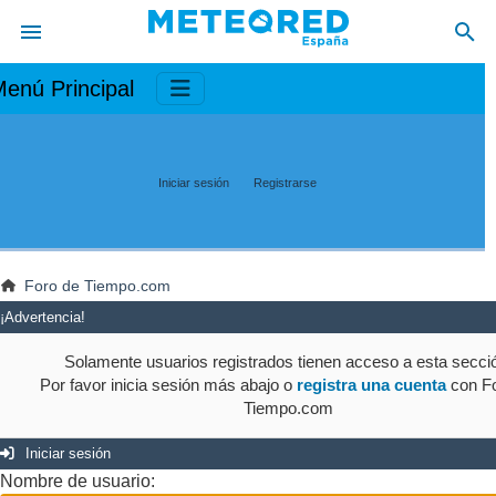
enú Principal
Iniciar sesión
Registrarse
Foro de Tiempo.com
¡Advertencia!
Solamente usuarios registrados tienen acceso a esta secci
Por favor inicia sesión más abajo o
registra una cuenta
con Fo
Tiempo.com
Iniciar sesión
Nombre de usuario: