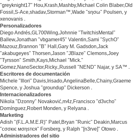
"greyknight17" Hou,Krash,Mashby,Michael Colin Blaber,Old
Fossil,S-Ace,shadav,Storman™,Wade "sησω" Poulsen, y
xenovanis .
Personalizadores
Diego Andrés,GL700Wing,Johnnie "TwitchisMental"
Ballew,Jonathan "vbgamer45" Valentin,Sami "SychO"
Mazouz,Brannon "B" Hall,Gary M. Gadsdon,Jack
"akabugeyes" Thorsen,Jason "JBlaze" Clemons,Joey
"Tyrsson" Smith,Kays,Michael "Mick."
Gomez,NanoSector,Ricky.,Russell "NEND" Najar, y SA™ .
Escritores de documentación
Michele "Illori" Davis,Irisado,AngelinaBelle,Chainy,Graeme
Spence, y Joshua "groundup" Dickerson .
Internacionalizadores
Nikola "Dzonny" Novaković,m4z,Francisco "d3vcho"
Domínguez,Robert Monden, y Relyana .
Marketing
Adish "(F.L.A.M.E.R)" Patel,Bryan "Runic" Deakin,Marcus
"cσσкιє мσηѕтєя" Forsberg, y Ralph "[n3rve]" Otowo .
Administradores del sitio