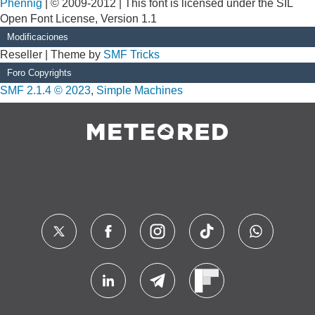
Phennig
| © 2009-2012 | This font is licensed under the SIL
Open Font License, Version 1.1
Modificaciones
Reseller | Theme by
SMF Tricks
Foro Copyrights
SMF 2.1.4 © 2023
,
Simple Machines