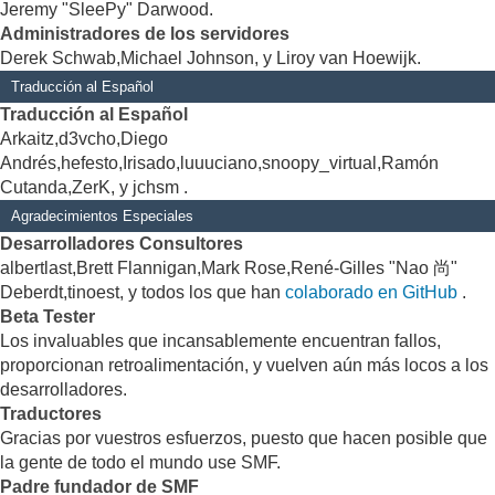
Jeremy "SleePy" Darwood.
Administradores de los servidores
Derek Schwab,Michael Johnson, y Liroy van Hoewijk.
Traducción al Español
Traducción al Español
Arkaitz,d3vcho,Diego
Andrés,hefesto,Irisado,luuuciano,snoopy_virtual,Ramón
Cutanda,ZerK, y jchsm .
Agradecimientos Especiales
Desarrolladores Consultores
albertlast,Brett Flannigan,Mark Rose,René-Gilles "Nao 尚"
Deberdt,tinoest, y todos los que han
colaborado en GitHub
.
Beta Tester
Los invaluables que incansablemente encuentran fallos,
proporcionan retroalimentación, y vuelven aún más locos a los
desarrolladores.
Traductores
Gracias por vuestros esfuerzos, puesto que hacen posible que
la gente de todo el mundo use SMF.
Padre fundador de SMF