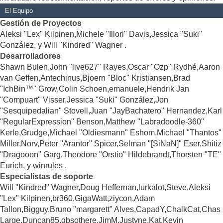
El Equipo
Gestión de Proyectos
Aleksi "Lex" Kilpinen,Michele "Illori" Davis,Jessica "Suki"
González, y Will "Kindred" Wagner .
Desarrolladores
Shawn Bulen,John "live627" Rayes,Oscar "Ozp" Rydhé,Aaron
van Geffen,Antechinus,Bjoern "Bloc" Kristiansen,Brad
"IchBin™" Grow,Colin Schoen,emanuele,Hendrik Jan
"Compuart" Visser,Jessica "Suki" González,Jon
"Sesquipedalian" Stovell,Juan "JayBachatero" Hernandez,Karl
"RegularExpression" Benson,Matthew "Labradoodle-360"
Kerle,Grudge,Michael "Oldiesmann" Eshom,Michael "Thantos"
Miller,Norv,Peter "Arantor" Spicer,Selman "[SiNaN]" Eser,Shitiz
"Dragooon" Garg,Theodore "Orstio" Hildebrandt,Thorsten "TE"
Eurich, y winrules .
Especialistas de soporte
Will "Kindred" Wagner,Doug Heffernan,lurkalot,Steve,Aleksi
"Lex" Kilpinen,br360,GigaWatt,ziycon,Adam
Tallon,Bigguy,Bruno "margarett" Alves,CapadY,ChalkCat,Chas
Large,Duncan85,gbsothere,JimM,Justyne,Kat,Kevin