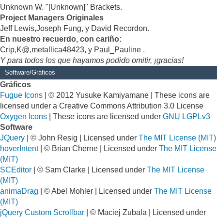
Unknown W. "[Unknown]" Brackets.
Project Managers Originales
Jeff Lewis,Joseph Fung, y David Recordon.
En nuestro recuerdo, con cariño:
Crip,K@,metallica48423, y Paul_Pauline .
Y para todos los que hayamos podido omitir, ¡gracias!
Software/Gráficos
Gráficos
Fugue Icons
| © 2012 Yusuke Kamiyamane | These icons are
licensed under a Creative Commons Attribution 3.0 License
Oxygen Icons
| These icons are licensed under
GNU LGPLv3
Software
JQuery
| © John Resig | Licensed under
The MIT License (MIT)
hoverIntent
| © Brian Cherne | Licensed under
The MIT License
(MIT)
SCEditor
| © Sam Clarke | Licensed under
The MIT License
(MIT)
animaDrag
| © Abel Mohler | Licensed under
The MIT License
(MIT)
jQuery Custom Scrollbar
| © Maciej Zubala | Licensed under