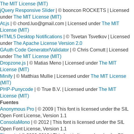
The MIT License (MIT)
jQuery Responsive Slider
| © booncon ROCKETS | Licensed
under
The MIT License (MIT)
At.js
| ©
chord.luo@gmail.com
| Licensed under
The MIT
License (MIT)
HTML5 Desktop Notifications
| © Tsvetan Tsvetkov | Licensed
under
The Apache License Version 2.0
GAuth Code Generator/Validator
| © Chris Cornutt | Licensed
under
The MIT License (MIT)
Dropzone.js
| © Matias Meno | Licensed under
The MIT
License (MIT)
Minify
| © Matthias Mullie | Licensed under
The MIT License
(MIT)
PHP-Punycode
| © True B.V. | Licensed under
The MIT
License (MIT)
Fuentes
Anonymous Pro
| © 2009 | This font is licensed under the SIL
Open Font License, Version 1.1
ConsolaMono
| © 2012 | This font is licensed under the SIL
Open Font License, Version 1.1