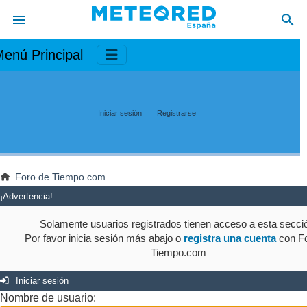
enú Principal
Iniciar sesión
Registrarse
Foro de Tiempo.com
¡Advertencia!
Solamente usuarios registrados tienen acceso a esta secci
Por favor inicia sesión más abajo o
registra una cuenta
con Fo
Tiempo.com
Iniciar sesión
Nombre de usuario: