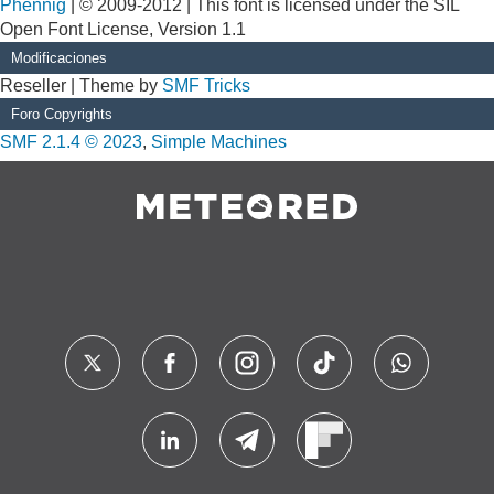
Phennig
| © 2009-2012 | This font is licensed under the SIL
Open Font License, Version 1.1
Modificaciones
Reseller | Theme by
SMF Tricks
Foro Copyrights
SMF 2.1.4 © 2023
,
Simple Machines