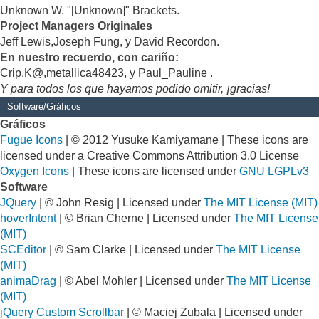
Unknown W. "[Unknown]" Brackets.
Project Managers Originales
Jeff Lewis,Joseph Fung, y David Recordon.
En nuestro recuerdo, con cariño:
Crip,K@,metallica48423, y Paul_Pauline .
Y para todos los que hayamos podido omitir, ¡gracias!
Software/Gráficos
Gráficos
Fugue Icons
| © 2012 Yusuke Kamiyamane | These icons are
licensed under a Creative Commons Attribution 3.0 License
Oxygen Icons
| These icons are licensed under
GNU LGPLv3
Software
JQuery
| © John Resig | Licensed under
The MIT License (MIT)
hoverIntent
| © Brian Cherne | Licensed under
The MIT License
(MIT)
SCEditor
| © Sam Clarke | Licensed under
The MIT License
(MIT)
animaDrag
| © Abel Mohler | Licensed under
The MIT License
(MIT)
jQuery Custom Scrollbar
| © Maciej Zubala | Licensed under