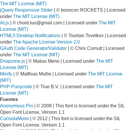
The MIT License (MIT)
jQuery Responsive Slider
| © booncon ROCKETS | Licensed
under
The MIT License (MIT)
At.js
| ©
chord.luo@gmail.com
| Licensed under
The MIT
License (MIT)
HTML5 Desktop Notifications
| © Tsvetan Tsvetkov | Licensed
under
The Apache License Version 2.0
GAuth Code Generator/Validator
| © Chris Cornutt | Licensed
under
The MIT License (MIT)
Dropzone.js
| © Matias Meno | Licensed under
The MIT
License (MIT)
Minify
| © Matthias Mullie | Licensed under
The MIT License
(MIT)
PHP-Punycode
| © True B.V. | Licensed under
The MIT
License (MIT)
Fuentes
Anonymous Pro
| © 2009 | This font is licensed under the SIL
Open Font License, Version 1.1
ConsolaMono
| © 2012 | This font is licensed under the SIL
Open Font License, Version 1.1