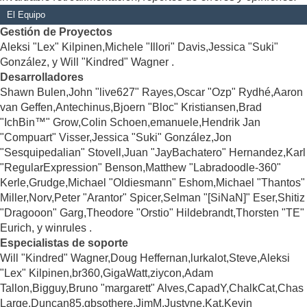
El Equipo
Gestión de Proyectos
Aleksi "Lex" Kilpinen,Michele "Illori" Davis,Jessica "Suki"
González, y Will "Kindred" Wagner .
Desarrolladores
Shawn Bulen,John "live627" Rayes,Oscar "Ozp" Rydhé,Aaron
van Geffen,Antechinus,Bjoern "Bloc" Kristiansen,Brad
"IchBin™" Grow,Colin Schoen,emanuele,Hendrik Jan
"Compuart" Visser,Jessica "Suki" González,Jon
"Sesquipedalian" Stovell,Juan "JayBachatero" Hernandez,Karl
"RegularExpression" Benson,Matthew "Labradoodle-360"
Kerle,Grudge,Michael "Oldiesmann" Eshom,Michael "Thantos"
Miller,Norv,Peter "Arantor" Spicer,Selman "[SiNaN]" Eser,Shitiz
"Dragooon" Garg,Theodore "Orstio" Hildebrandt,Thorsten "TE"
Eurich, y winrules .
Especialistas de soporte
Will "Kindred" Wagner,Doug Heffernan,lurkalot,Steve,Aleksi
"Lex" Kilpinen,br360,GigaWatt,ziycon,Adam
Tallon,Bigguy,Bruno "margarett" Alves,CapadY,ChalkCat,Chas
Large,Duncan85,gbsothere,JimM,Justyne,Kat,Kevin