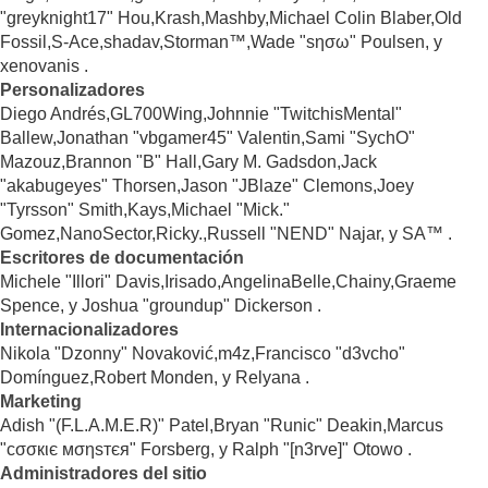
"greyknight17" Hou,Krash,Mashby,Michael Colin Blaber,Old
Fossil,S-Ace,shadav,Storman™,Wade "sησω" Poulsen, y
xenovanis .
Personalizadores
Diego Andrés,GL700Wing,Johnnie "TwitchisMental"
Ballew,Jonathan "vbgamer45" Valentin,Sami "SychO"
Mazouz,Brannon "B" Hall,Gary M. Gadsdon,Jack
"akabugeyes" Thorsen,Jason "JBlaze" Clemons,Joey
"Tyrsson" Smith,Kays,Michael "Mick."
Gomez,NanoSector,Ricky.,Russell "NEND" Najar, y SA™ .
Escritores de documentación
Michele "Illori" Davis,Irisado,AngelinaBelle,Chainy,Graeme
Spence, y Joshua "groundup" Dickerson .
Internacionalizadores
Nikola "Dzonny" Novaković,m4z,Francisco "d3vcho"
Domínguez,Robert Monden, y Relyana .
Marketing
Adish "(F.L.A.M.E.R)" Patel,Bryan "Runic" Deakin,Marcus
"cσσкιє мσηѕтєя" Forsberg, y Ralph "[n3rve]" Otowo .
Administradores del sitio