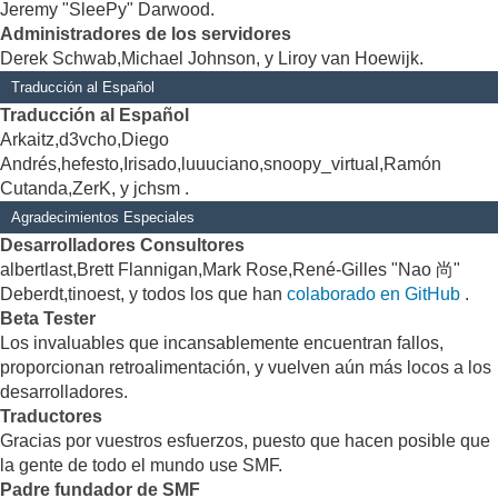
Jeremy "SleePy" Darwood.
Administradores de los servidores
Derek Schwab,Michael Johnson, y Liroy van Hoewijk.
Traducción al Español
Traducción al Español
Arkaitz,d3vcho,Diego
Andrés,hefesto,Irisado,luuuciano,snoopy_virtual,Ramón
Cutanda,ZerK, y jchsm .
Agradecimientos Especiales
Desarrolladores Consultores
albertlast,Brett Flannigan,Mark Rose,René-Gilles "Nao 尚"
Deberdt,tinoest, y todos los que han
colaborado en GitHub
.
Beta Tester
Los invaluables que incansablemente encuentran fallos,
proporcionan retroalimentación, y vuelven aún más locos a los
desarrolladores.
Traductores
Gracias por vuestros esfuerzos, puesto que hacen posible que
la gente de todo el mundo use SMF.
Padre fundador de SMF