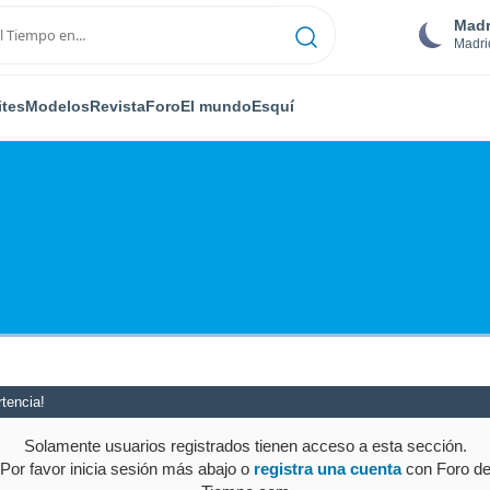
Madr
Madri
ites
Modelos
Revista
Foro
El mundo
Esquí
tencia!
Solamente usuarios registrados tienen acceso a esta sección.
Por favor inicia sesión más abajo o
registra una cuenta
con Foro d