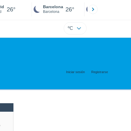
id
Barcelona
Sevilla
26°
26°
26°
d
Barcelona
Sevilla
ºC
Iniciar sesión
Registrarse
e