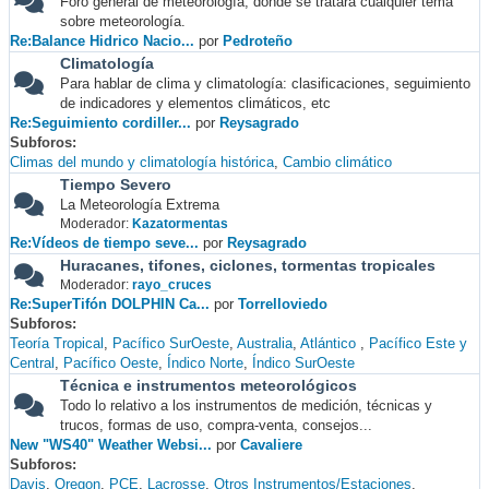
Foro general de meteorología, donde se tratará cualquier tema
sobre meteorología.
Re:Balance Hidrico Nacio...
por
Pedroteño
Climatología
Para hablar de clima y climatología: clasificaciones, seguimiento
de indicadores y elementos climáticos, etc
Re:Seguimiento cordiller...
por
Reysagrado
Subforos
Climas del mundo y climatología histórica
Cambio climático
Tiempo Severo
La Meteorología Extrema
Moderador:
Kazatormentas
Re:Vídeos de tiempo seve...
por
Reysagrado
Huracanes, tifones, ciclones, tormentas tropicales
Moderador:
rayo_cruces
Re:SuperTifón DOLPHIN Ca...
por
Torrelloviedo
Subforos
Teoría Tropical
Pacífico SurOeste
Australia
Atlántico
Pacífico Este y
Central
Pacífico Oeste
Índico Norte
Índico SurOeste
Técnica e instrumentos meteorológicos
Todo lo relativo a los instrumentos de medición, técnicas y
trucos, formas de uso, compra-venta, consejos...
New "WS40" Weather Websi...
por
Cavaliere
Subforos
Davis
Oregon
PCE
Lacrosse
Otros Instrumentos/Estaciones