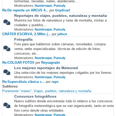
tormentas, nevadas, nubes, atardeceres...
Moderadores:
Nambroque
,
Punsuly
Re:De repente un ARCUS 4...
por
tinydicarl
Reportajes de viajes, pueblos, naturaleza y montaña
Muestra tus fotos de naturaleza y rutas de montaña, visitas a
ciudades y pueblos,...
Moderadores:
Nambroque
,
Punsuly
CRÁTER ESCRIVÁ, 2.580m (...
por
jefoce
Fotografía
Foro para que hablemos sobre cámaras, novedades, compra-
venta, webs especializadas, técnicas de edición de fotos,
concursos, etc...
Moderadores:
Nambroque
,
Punsuly
Re:COLGAR FOTOS
por
Reysagrado
Los mejores reportajes de Meteored
Una selección de los mejores reportajes colgados por los foreros.
Moderadores:
Nambroque
,
Punsuly
Re:Supercélula clásica c...
por
rayo
Subforos
Puramente "meteo"
Viajes, pueblos, naturaleza y montaña
Concursos fotográficos
Nuevo subforo donde encontrarás todo lo relativo a los concursos
de fotografía meteorológica que se van organizando, tanto en este
foro como desde otras entidades.
Moderadores:
Nambroque
,
Punsuly