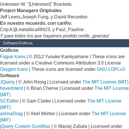
Unknown W. "[Unknown]" Brackets.
Project Managers Originales
Jeff Lewis,Joseph Fung, y David Recordon.
En nuestro recuerdo, con cariño:
Crip,K@,metallica48423, y Paul_Pauline .
Y para todos los que hayamos podido omitir, ¡gracias!
Software/Gráficos
Gráficos
Fugue Icons
| © 2012 Yusuke Kamiyamane | These icons are
licensed under a Creative Commons Attribution 3.0 License
Oxygen Icons
| These icons are licensed under
GNU LGPLv3
Software
JQuery
| © John Resig | Licensed under
The MIT License (MIT)
hoverIntent
| © Brian Cherne | Licensed under
The MIT License
(MIT)
SCEditor
| © Sam Clarke | Licensed under
The MIT License
(MIT)
animaDrag
| © Abel Mohler | Licensed under
The MIT License
(MIT)
jQuery Custom Scrollbar
| © Maciej Zubala | Licensed under