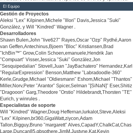
El Equipo
Gestión de Proyectos
Aleksi "Lex" Kilpinen,Michele "Illori" Davis,Jessica "Suki"
González, y Will "Kindred" Wagner .
Desarrolladores
Shawn Bulen,John "live627" Rayes,Oscar "Ozp" Rydhé,Aaron
van Geffen,Antechinus,Bjoern "Bloc" Kristiansen,Brad
"IchBin™" Grow,Colin Schoen,emanuele,Hendrik Jan
"Compuart" Visser,Jessica "Suki" González,Jon
"Sesquipedalian" Stovell,Juan "JayBachatero" Hernandez,Karl
"RegularExpression" Benson,Matthew "Labradoodle-360"
Kerle,Grudge,Michael "Oldiesmann" Eshom,Michael "Thantos"
Miller,Norv,Peter "Arantor" Spicer,Selman "[SiNaN]" Eser,Shitiz
"Dragooon" Garg,Theodore "Orstio" Hildebrandt,Thorsten "TE"
Eurich, y winrules .
Especialistas de soporte
Will "Kindred" Wagner,Doug Heffernan,lurkalot,Steve,Aleksi
"Lex" Kilpinen,br360,GigaWatt,ziycon,Adam
Tallon,Bigguy,Bruno "margarett" Alves,CapadY,ChalkCat,Chas
Large,Duncan85,gbsothere,JimM,Justyne,Kat,Kevin