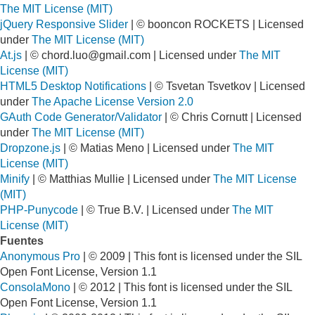
The MIT License (MIT)
jQuery Responsive Slider
| © booncon ROCKETS | Licensed
under
The MIT License (MIT)
At.js
| ©
chord.luo@gmail.com
| Licensed under
The MIT
License (MIT)
HTML5 Desktop Notifications
| © Tsvetan Tsvetkov | Licensed
under
The Apache License Version 2.0
GAuth Code Generator/Validator
| © Chris Cornutt | Licensed
under
The MIT License (MIT)
Dropzone.js
| © Matias Meno | Licensed under
The MIT
License (MIT)
Minify
| © Matthias Mullie | Licensed under
The MIT License
(MIT)
PHP-Punycode
| © True B.V. | Licensed under
The MIT
License (MIT)
Fuentes
Anonymous Pro
| © 2009 | This font is licensed under the SIL
Open Font License, Version 1.1
ConsolaMono
| © 2012 | This font is licensed under the SIL
Open Font License, Version 1.1