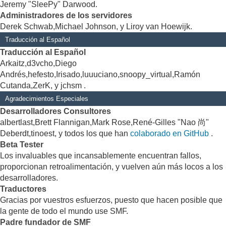
Jeremy "SleePy" Darwood.
Administradores de los servidores
Derek Schwab,Michael Johnson, y Liroy van Hoewijk.
Traducción al Español
Traducción al Español
Arkaitz,d3vcho,Diego
Andrés,hefesto,Irisado,luuuciano,snoopy_virtual,Ramón
Cutanda,ZerK, y jchsm .
Agradecimientos Especiales
Desarrolladores Consultores
albertlast,Brett Flannigan,Mark Rose,René-Gilles "Nao 尚"
Deberdt,tinoest, y todos los que han
colaborado en GitHub
.
Beta Tester
Los invaluables que incansablemente encuentran fallos,
proporcionan retroalimentación, y vuelven aún más locos a los
desarrolladores.
Traductores
Gracias por vuestros esfuerzos, puesto que hacen posible que
la gente de todo el mundo use SMF.
Padre fundador de SMF