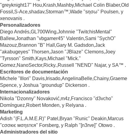
"greyknight17" Hou,Krash,Mashby,Michael Colin Blaber,Old
Fossil,S-Ace,shadav,Storman™,Wade "sησω" Poulsen, y
xenovanis .
Personalizadores
Diego Andrés,GL700Wing,Johnnie "TwitchisMental"
Ballew,Jonathan "vbgamer45" Valentin,Sami "SychO"
Mazouz,Brannon "B" Hall,Gary M. Gadsdon,Jack
"akabugeyes" Thorsen,Jason "JBlaze" Clemons,Joey
"Tyrsson" Smith,Kays,Michael "Mick."
Gomez,NanoSector,Ricky.,Russell "NEND" Najar, y SA™ .
Escritores de documentación
Michele "Illori" Davis,Irisado,AngelinaBelle,Chainy,Graeme
Spence, y Joshua "groundup" Dickerson .
Internacionalizadores
Nikola "Dzonny" Novaković,m4z,Francisco "d3vcho"
Domínguez,Robert Monden, y Relyana .
Marketing
Adish "(F.L.A.M.E.R)" Patel,Bryan "Runic" Deakin,Marcus
"cσσкιє мσηѕтєя" Forsberg, y Ralph "[n3rve]" Otowo .
Administradores del sitio