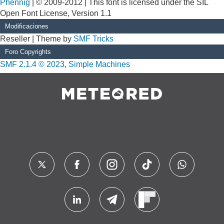
Phennig
| © 2009-2012 | This font is licensed under the SIL
Open Font License, Version 1.1
Modificaciones
Reseller | Theme by
SMF Tricks
Foro Copyrights
SMF 2.1.4 © 2023
,
Simple Machines