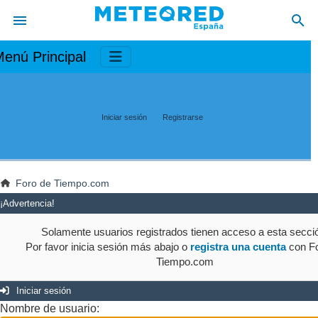
enú Principal
Iniciar sesión
Registrarse
Foro de Tiempo.com
¡Advertencia!
Solamente usuarios registrados tienen acceso a esta secci
Por favor inicia sesión más abajo o
registra una cuenta
con Fo
Tiempo.com
Iniciar sesión
Nombre de usuario: