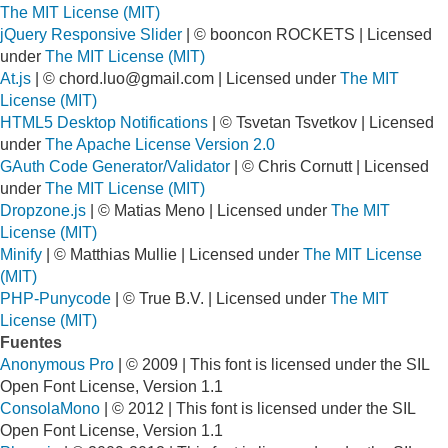
The MIT License (MIT)
jQuery Responsive Slider
| © booncon ROCKETS | Licensed
under
The MIT License (MIT)
At.js
| ©
chord.luo@gmail.com
| Licensed under
The MIT
License (MIT)
HTML5 Desktop Notifications
| © Tsvetan Tsvetkov | Licensed
under
The Apache License Version 2.0
GAuth Code Generator/Validator
| © Chris Cornutt | Licensed
under
The MIT License (MIT)
Dropzone.js
| © Matias Meno | Licensed under
The MIT
License (MIT)
Minify
| © Matthias Mullie | Licensed under
The MIT License
(MIT)
PHP-Punycode
| © True B.V. | Licensed under
The MIT
License (MIT)
Fuentes
Anonymous Pro
| © 2009 | This font is licensed under the SIL
Open Font License, Version 1.1
ConsolaMono
| © 2012 | This font is licensed under the SIL
Open Font License, Version 1.1