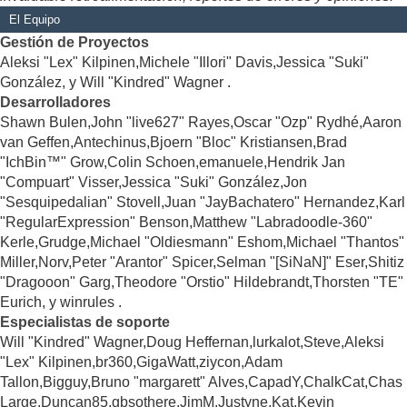
El Equipo
Gestión de Proyectos
Aleksi "Lex" Kilpinen,Michele "Illori" Davis,Jessica "Suki"
González, y Will "Kindred" Wagner .
Desarrolladores
Shawn Bulen,John "live627" Rayes,Oscar "Ozp" Rydhé,Aaron
van Geffen,Antechinus,Bjoern "Bloc" Kristiansen,Brad
"IchBin™" Grow,Colin Schoen,emanuele,Hendrik Jan
"Compuart" Visser,Jessica "Suki" González,Jon
"Sesquipedalian" Stovell,Juan "JayBachatero" Hernandez,Karl
"RegularExpression" Benson,Matthew "Labradoodle-360"
Kerle,Grudge,Michael "Oldiesmann" Eshom,Michael "Thantos"
Miller,Norv,Peter "Arantor" Spicer,Selman "[SiNaN]" Eser,Shitiz
"Dragooon" Garg,Theodore "Orstio" Hildebrandt,Thorsten "TE"
Eurich, y winrules .
Especialistas de soporte
Will "Kindred" Wagner,Doug Heffernan,lurkalot,Steve,Aleksi
"Lex" Kilpinen,br360,GigaWatt,ziycon,Adam
Tallon,Bigguy,Bruno "margarett" Alves,CapadY,ChalkCat,Chas
Large,Duncan85,gbsothere,JimM,Justyne,Kat,Kevin