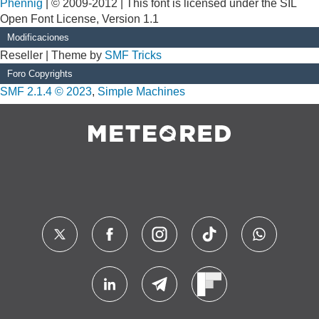
Phennig
| © 2009-2012 | This font is licensed under the SIL
Open Font License, Version 1.1
Modificaciones
Reseller | Theme by
SMF Tricks
Foro Copyrights
SMF 2.1.4 © 2023
,
Simple Machines