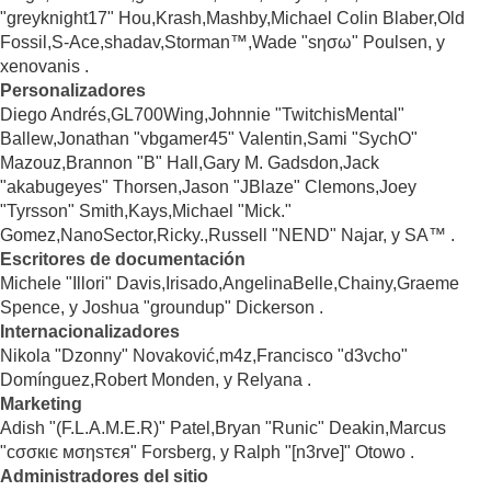
"greyknight17" Hou,Krash,Mashby,Michael Colin Blaber,Old
Fossil,S-Ace,shadav,Storman™,Wade "sησω" Poulsen, y
xenovanis .
Personalizadores
Diego Andrés,GL700Wing,Johnnie "TwitchisMental"
Ballew,Jonathan "vbgamer45" Valentin,Sami "SychO"
Mazouz,Brannon "B" Hall,Gary M. Gadsdon,Jack
"akabugeyes" Thorsen,Jason "JBlaze" Clemons,Joey
"Tyrsson" Smith,Kays,Michael "Mick."
Gomez,NanoSector,Ricky.,Russell "NEND" Najar, y SA™ .
Escritores de documentación
Michele "Illori" Davis,Irisado,AngelinaBelle,Chainy,Graeme
Spence, y Joshua "groundup" Dickerson .
Internacionalizadores
Nikola "Dzonny" Novaković,m4z,Francisco "d3vcho"
Domínguez,Robert Monden, y Relyana .
Marketing
Adish "(F.L.A.M.E.R)" Patel,Bryan "Runic" Deakin,Marcus
"cσσкιє мσηѕтєя" Forsberg, y Ralph "[n3rve]" Otowo .
Administradores del sitio