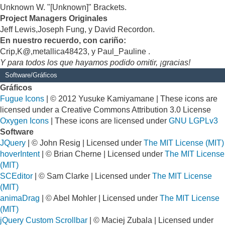
Unknown W. "[Unknown]" Brackets.
Project Managers Originales
Jeff Lewis,Joseph Fung, y David Recordon.
En nuestro recuerdo, con cariño:
Crip,K@,metallica48423, y Paul_Pauline .
Y para todos los que hayamos podido omitir, ¡gracias!
Software/Gráficos
Gráficos
Fugue Icons
| © 2012 Yusuke Kamiyamane | These icons are
licensed under a Creative Commons Attribution 3.0 License
Oxygen Icons
| These icons are licensed under
GNU LGPLv3
Software
JQuery
| © John Resig | Licensed under
The MIT License (MIT)
hoverIntent
| © Brian Cherne | Licensed under
The MIT License
(MIT)
SCEditor
| © Sam Clarke | Licensed under
The MIT License
(MIT)
animaDrag
| © Abel Mohler | Licensed under
The MIT License
(MIT)
jQuery Custom Scrollbar
| © Maciej Zubala | Licensed under