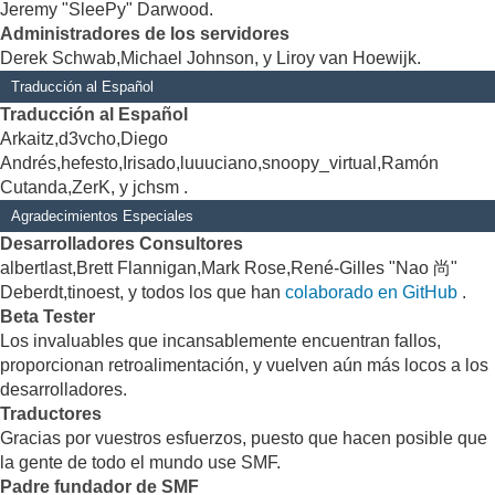
Jeremy "SleePy" Darwood.
Administradores de los servidores
Derek Schwab,Michael Johnson, y Liroy van Hoewijk.
Traducción al Español
Traducción al Español
Arkaitz,d3vcho,Diego
Andrés,hefesto,Irisado,luuuciano,snoopy_virtual,Ramón
Cutanda,ZerK, y jchsm .
Agradecimientos Especiales
Desarrolladores Consultores
albertlast,Brett Flannigan,Mark Rose,René-Gilles "Nao 尚"
Deberdt,tinoest, y todos los que han
colaborado en GitHub
.
Beta Tester
Los invaluables que incansablemente encuentran fallos,
proporcionan retroalimentación, y vuelven aún más locos a los
desarrolladores.
Traductores
Gracias por vuestros esfuerzos, puesto que hacen posible que
la gente de todo el mundo use SMF.
Padre fundador de SMF