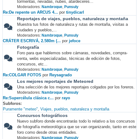
tormentas, nevadas, nubes, atardeceres...
Moderadores:
Nambroque
,
Punsuly
Re:De repente un ARCUS 4...
por
tinydicarl
Reportajes de viajes, pueblos, naturaleza y montaña
Muestra tus fotos de naturaleza y rutas de montaña, visitas a
ciudades y pueblos,...
Moderadores:
Nambroque
,
Punsuly
CRÁTER ESCRIVÁ, 2.580m (...
por
jefoce
Fotografía
Foro para que hablemos sobre cámaras, novedades, compra-
venta, webs especializadas, técnicas de edición de fotos,
concursos, etc...
Moderadores:
Nambroque
,
Punsuly
Re:COLGAR FOTOS
por
Reysagrado
Los mejores reportajes de Meteored
Una selección de los mejores reportajes colgados por los foreros.
Moderadores:
Nambroque
,
Punsuly
Re:Supercélula clásica c...
por
rayo
Subforos
Puramente "meteo"
Viajes, pueblos, naturaleza y montaña
Concursos fotográficos
Nuevo subforo donde encontrarás todo lo relativo a los concursos
de fotografía meteorológica que se van organizando, tanto en este
foro como desde otras entidades.
Moderadores:
Nambroque
,
Punsuly