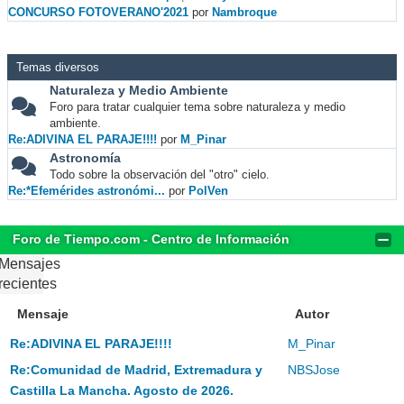
CONCURSO FOTOVERANO'2021
por
Nambroque
Temas diversos
Naturaleza y Medio Ambiente
Foro para tratar cualquier tema sobre naturaleza y medio
ambiente.
Re:ADIVINA EL PARAJE!!!!
por
M_Pinar
Astronomía
Todo sobre la observación del "otro" cielo.
Re:*Efemérides astronómi...
por
PolVen
Foro de Tiempo.com - Centro de Información
Mensajes
recientes
Mensaje
Autor
Re:ADIVINA EL PARAJE!!!!
M_Pinar
Re:Comunidad de Madrid, Extremadura y
NBSJose
Castilla La Mancha. Agosto de 2026.