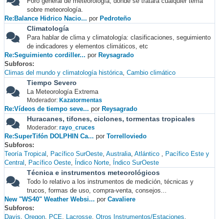
Foro general de meteorología, donde se tratará cualquier tema
sobre meteorología.
Re:Balance Hidrico Nacio...
por
Pedroteño
Climatología
Para hablar de clima y climatología: clasificaciones, seguimiento
de indicadores y elementos climáticos, etc
Re:Seguimiento cordiller...
por
Reysagrado
Subforos
Climas del mundo y climatología histórica
Cambio climático
Tiempo Severo
La Meteorología Extrema
Moderador:
Kazatormentas
Re:Vídeos de tiempo seve...
por
Reysagrado
Huracanes, tifones, ciclones, tormentas tropicales
Moderador:
rayo_cruces
Re:SuperTifón DOLPHIN Ca...
por
Torrelloviedo
Subforos
Teoría Tropical
Pacífico SurOeste
Australia
Atlántico
Pacífico Este y
Central
Pacífico Oeste
Índico Norte
Índico SurOeste
Técnica e instrumentos meteorológicos
Todo lo relativo a los instrumentos de medición, técnicas y
trucos, formas de uso, compra-venta, consejos...
New "WS40" Weather Websi...
por
Cavaliere
Subforos
Davis
Oregon
PCE
Lacrosse
Otros Instrumentos/Estaciones