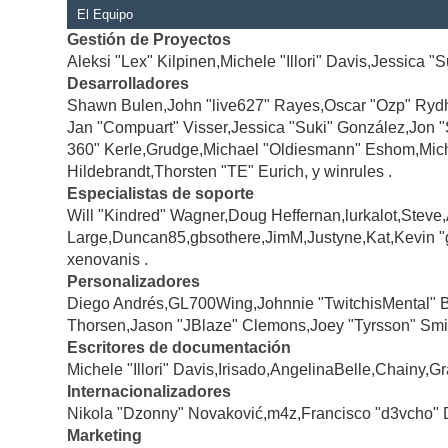
El Equipo
Gestión de Proyectos
Aleksi "Lex" Kilpinen,Michele "Illori" Davis,Jessica "
Desarrolladores
Shawn Bulen,John "live627" Rayes,Oscar "Ozp" Rydh
Jan "Compuart" Visser,Jessica "Suki" González,Jon 
360" Kerle,Grudge,Michael "Oldiesmann" Eshom,Michae
Hildebrandt,Thorsten "TE" Eurich, y winrules .
Especialistas de soporte
Will "Kindred" Wagner,Doug Heffernan,lurkalot,Steve
Large,Duncan85,gbsothere,JimM,Justyne,Kat,Kevin "
xenovanis .
Personalizadores
Diego Andrés,GL700Wing,Johnnie "TwitchisMental" 
Thorsen,Jason "JBlaze" Clemons,Joey "Tyrsson" Smi
Escritores de documentación
Michele "Illori" Davis,Irisado,AngelinaBelle,Chainy
Internacionalizadores
Nikola "Dzonny" Novaković,m4z,Francisco "d3vcho" 
Marketing