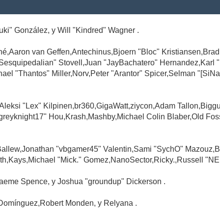
Suki" González, y Will "Kindred" Wagner .
é,Aaron van Geffen,Antechinus,Bjoern "Bloc" Kristiansen,Br
"Sesquipedalian" Stovell,Juan "JayBachatero" Hernandez,Karl
l "Thantos" Miller,Norv,Peter "Arantor" Spicer,Selman "[SiNa
,Aleksi "Lex" Kilpinen,br360,GigaWatt,ziycon,Adam Tallon,Big
greyknight17" Hou,Krash,Mashby,Michael Colin Blaber,Old Fo
Ballew,Jonathan "vbgamer45" Valentin,Sami "SychO" Mazouz,B
th,Kays,Michael "Mick." Gomez,NanoSector,Ricky.,Russell "NE
,Graeme Spence, y Joshua "groundup" Dickerson .
Domínguez,Robert Monden, y Relyana .