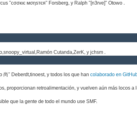
cus "cσσкιє мσηѕтєя" Forsberg, y Ralph "[n3rve]" Otowo .
.
no,snoopy_virtual,Ramón Cutanda,ZerK, y jchsm .
o 尚" Deberdt,tinoest, y todos los que han
colaborado en GitHu
s, proporcionan retroalimentación, y vuelven aún más locos a l
sible que la gente de todo el mundo use SMF.