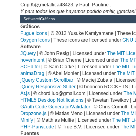
Crip,K@,metallica48423, y Paul_Pauline .
Y para todos los que hayamos podido omitir, ¡gracias!
Software/Gráficos
Gráficos
Fugue Icons
| © 2012 Yusuke Kamiyamane | These ico
Oxygen Icons
| These icons are licensed under
GNU 
Software
JQuery
| © John Resig | Licensed under
The MIT Lice
hoverIntent
| © Brian Cherne | Licensed under
The MI
SCEditor
| © Sam Clarke | Licensed under
The MIT Li
animaDrag
| © Abel Mohler | Licensed under
The MIT 
jQuery Custom Scrollbar
| © Maciej Zubala | License
jQuery Responsive Slider
| © booncon ROCKETS | L
At.js
| ©
chord.luo@gmail.com
| Licensed under
The M
HTML5 Desktop Notifications
| © Tsvetan Tsvetkov | 
GAuth Code Generator/Validator
| © Chris Cornutt | 
Dropzone.js
| © Matias Meno | Licensed under
The MI
Minify
| © Matthias Mullie | Licensed under
The MIT Li
PHP-Punycode
| © True B.V. | Licensed under
The MI
Fuentes