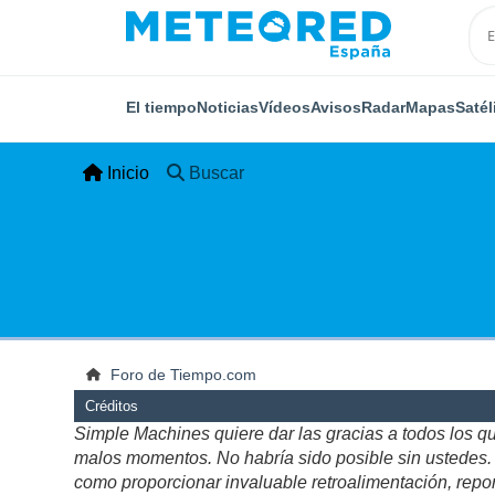
El tiempo
Noticias
Vídeos
Avisos
Radar
Mapas
Satél
Inicio
Buscar
Foro de Tiempo.com
Créditos
Simple Machines quiere dar las gracias a todos los q
malos momentos. No habría sido posible sin ustedes. Es
como proporcionar invaluable retroalimentación, repor