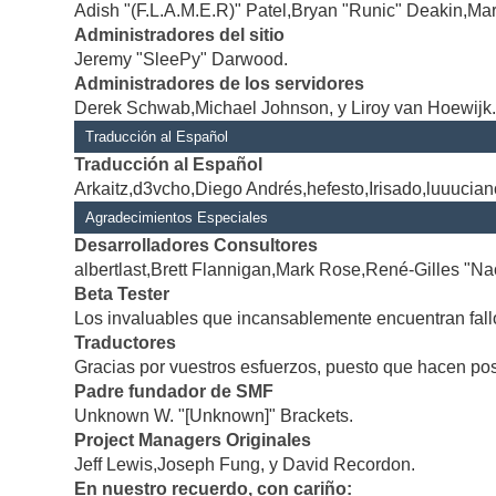
Adish "(F.L.A.M.E.R)" Patel,Bryan "Runic" Deakin,Mar
Administradores del sitio
Jeremy "SleePy" Darwood.
Administradores de los servidores
Derek Schwab,Michael Johnson, y Liroy van Hoewijk
Traducción al Español
Traducción al Español
Arkaitz,d3vcho,Diego Andrés,hefesto,Irisado,luuucia
Agradecimientos Especiales
Desarrolladores Consultores
albertlast,Brett Flannigan,Mark Rose,René-Gilles "Na
Beta Tester
Los invaluables que incansablemente encuentran fallo
Traductores
Gracias por vuestros esfuerzos, puesto que hacen po
Padre fundador de SMF
Unknown W. "[Unknown]" Brackets.
Project Managers Originales
Jeff Lewis,Joseph Fung, y David Recordon.
En nuestro recuerdo, con cariño: