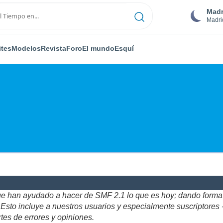
Madr
Madri
ites
Modelos
Revista
Foro
El mundo
Esquí
ue han ayudado a hacer de SMF 2.1 lo que es hoy; dando forma y
to incluye a nuestros usuarios y especialmente suscriptores - gr
tes de errores y opiniones.