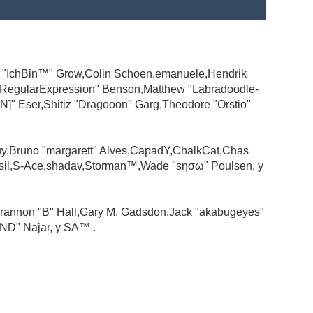
ad "IchBin™" Grow,Colin Schoen,emanuele,Hendrik
 "RegularExpression" Benson,Matthew "Labradoodle-
N]" Eser,Shitiz "Dragooon" Garg,Theodore "Orstio"
guy,Bruno "margarett" Alves,CapadY,ChalkCat,Chas
ssil,S-Ace,shadav,Storman™,Wade "sησω" Poulsen, y
rannon "B" Hall,Gary M. Gadsdon,Jack "akabugeyes"
ND" Najar, y SA™ .