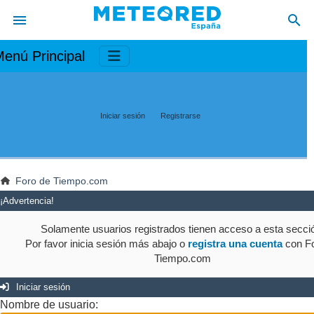
enú Principal
Iniciar sesión
Registrarse
Foro de Tiempo.com
¡Advertencia!
Solamente usuarios registrados tienen acceso a esta secci
Por favor inicia sesión más abajo o
registra una cuenta
con Fo
Tiempo.com
Iniciar sesión
Nombre de usuario: