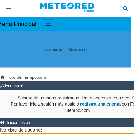
enú Principal
Iniciar sesión
Registrarse
Foro de Tiempo.com
¡Advertencia!
Solamente usuarios registrados tienen acceso a esta secci
Por favor inicia sesión más abajo o
registra una cuenta
con Fo
Tiempo.com
Iniciar sesión
Nombre de usuario: