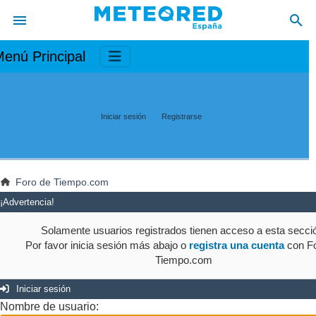
enú Principal
Iniciar sesión
Registrarse
Foro de Tiempo.com
¡Advertencia!
Solamente usuarios registrados tienen acceso a esta secci
Por favor inicia sesión más abajo o
registra una cuenta
con Fo
Tiempo.com
Iniciar sesión
Nombre de usuario: