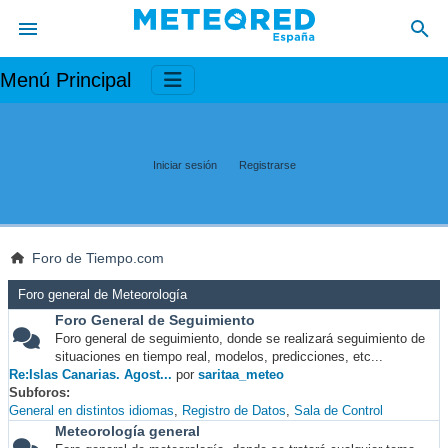
Menú Principal
Iniciar sesión
Registrarse
Foro de Tiempo.com
Foro general de Meteorología
Foro General de Seguimiento
Foro general de seguimiento, donde se realizará seguimiento de
situaciones en tiempo real, modelos, predicciones, etc...
Re:Islas Canarias. Agost...
por
saritaa_meteo
Subforos
General en distintos idiomas
Registro de Datos
Sala de Control
Meteorología general