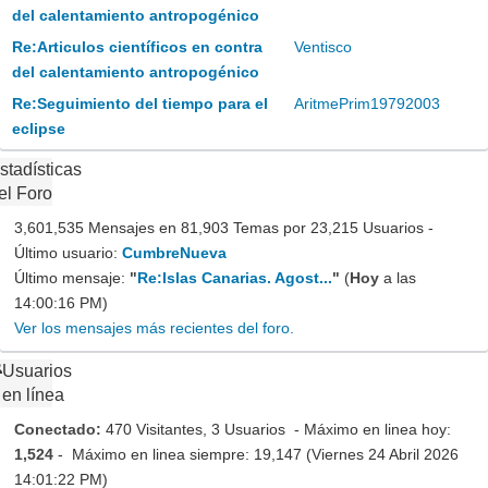
del calentamiento antropogénico
Re:Articulos científicos en contra
Ventisco
del calentamiento antropogénico
Re:Seguimiento del tiempo para el
AritmePrim19792003
eclipse
stadísticas
el Foro
3,601,535 Mensajes en 81,903 Temas por 23,215 Usuarios -
Último usuario:
CumbreNueva
Último mensaje:
"
Re:Islas Canarias. Agost...
"
(
Hoy
a las
14:00:16 PM)
Ver los mensajes más recientes del foro.
Usuarios
en línea
Conectado:
470 Visitantes, 3 Usuarios - Máximo en linea hoy:
1,524
- Máximo en linea siempre: 19,147 (Viernes 24 Abril 2026
14:01:22 PM)