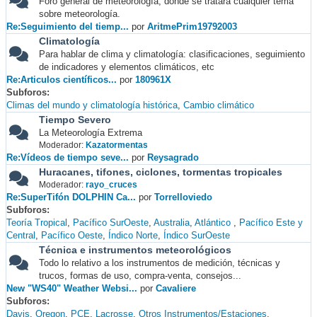
Foro general de meteorología, donde se tratará cualquier tema
sobre meteorología.
Re:Seguimiento del tiemp...
por
AritmePrim19792003
Climatología
Para hablar de clima y climatología: clasificaciones, seguimiento
de indicadores y elementos climáticos, etc
Re:Articulos científicos...
por
180961X
Subforos
Climas del mundo y climatología histórica
Cambio climático
Tiempo Severo
La Meteorología Extrema
Moderador:
Kazatormentas
Re:Vídeos de tiempo seve...
por
Reysagrado
Huracanes, tifones, ciclones, tormentas tropicales
Moderador:
rayo_cruces
Re:SuperTifón DOLPHIN Ca...
por
Torrelloviedo
Subforos
Teoría Tropical
Pacífico SurOeste
Australia
Atlántico
Pacífico Este y
Central
Pacífico Oeste
Índico Norte
Índico SurOeste
Técnica e instrumentos meteorológicos
Todo lo relativo a los instrumentos de medición, técnicas y
trucos, formas de uso, compra-venta, consejos...
New "WS40" Weather Websi...
por
Cavaliere
Subforos
Davis
Oregon
PCE
Lacrosse
Otros Instrumentos/Estaciones