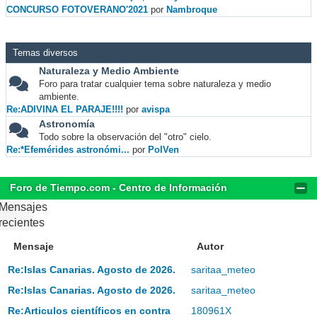
CONCURSO FOTOVERANO'2021
por
Nambroque
Temas diversos
Naturaleza y Medio Ambiente
Foro para tratar cualquier tema sobre naturaleza y medio
ambiente.
Re:ADIVINA EL PARAJE!!!!
por
avispa
Astronomía
Todo sobre la observación del "otro" cielo.
Re:*Efemérides astronómi...
por
PolVen
Foro de Tiempo.com - Centro de Información
Mensajes
recientes
Mensaje
Autor
Re:Islas Canarias. Agosto de 2026.
saritaa_meteo
Re:Islas Canarias. Agosto de 2026.
saritaa_meteo
Re:Articulos científicos en contra
180961X