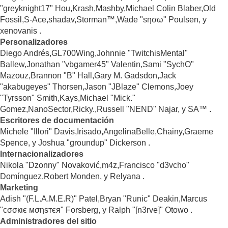
"greyknight17" Hou,Krash,Mashby,Michael Colin Blaber,Old
Fossil,S-Ace,shadav,Storman™,Wade "sησω" Poulsen, y
xenovanis .
Personalizadores
Diego Andrés,GL700Wing,Johnnie "TwitchisMental"
Ballew,Jonathan "vbgamer45" Valentin,Sami "SychO"
Mazouz,Brannon "B" Hall,Gary M. Gadsdon,Jack
"akabugeyes" Thorsen,Jason "JBlaze" Clemons,Joey
"Tyrsson" Smith,Kays,Michael "Mick."
Gomez,NanoSector,Ricky.,Russell "NEND" Najar, y SA™ .
Escritores de documentación
Michele "Illori" Davis,Irisado,AngelinaBelle,Chainy,Graeme
Spence, y Joshua "groundup" Dickerson .
Internacionalizadores
Nikola "Dzonny" Novaković,m4z,Francisco "d3vcho"
Domínguez,Robert Monden, y Relyana .
Marketing
Adish "(F.L.A.M.E.R)" Patel,Bryan "Runic" Deakin,Marcus
"cσσкιє мσηѕтєя" Forsberg, y Ralph "[n3rve]" Otowo .
Administradores del sitio