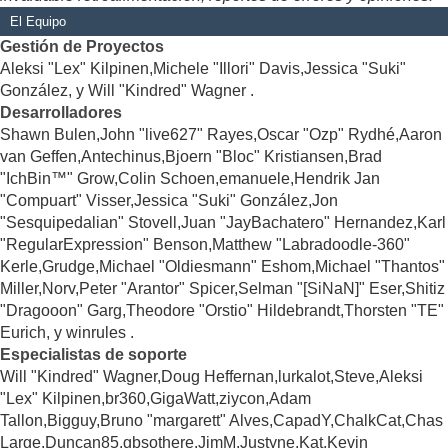
El Equipo
Gestión de Proyectos
Aleksi "Lex" Kilpinen,Michele "Illori" Davis,Jessica "Suki"
González, y Will "Kindred" Wagner .
Desarrolladores
Shawn Bulen,John "live627" Rayes,Oscar "Ozp" Rydhé,Aaron
van Geffen,Antechinus,Bjoern "Bloc" Kristiansen,Brad
"IchBin™" Grow,Colin Schoen,emanuele,Hendrik Jan
"Compuart" Visser,Jessica "Suki" González,Jon
"Sesquipedalian" Stovell,Juan "JayBachatero" Hernandez,Karl
"RegularExpression" Benson,Matthew "Labradoodle-360"
Kerle,Grudge,Michael "Oldiesmann" Eshom,Michael "Thantos"
Miller,Norv,Peter "Arantor" Spicer,Selman "[SiNaN]" Eser,Shitiz
"Dragooon" Garg,Theodore "Orstio" Hildebrandt,Thorsten "TE"
Eurich, y winrules .
Especialistas de soporte
Will "Kindred" Wagner,Doug Heffernan,lurkalot,Steve,Aleksi
"Lex" Kilpinen,br360,GigaWatt,ziycon,Adam
Tallon,Bigguy,Bruno "margarett" Alves,CapadY,ChalkCat,Chas
Large,Duncan85,gbsothere,JimM,Justyne,Kat,Kevin