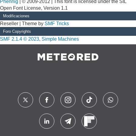
Phennig
| © 2009-2012 | This font is licensed under the SIL
Open Font License, Version 1.1
Modificaciones
Reseller | Theme by
SMF Tricks
Foro Copyrights
SMF 2.1.4 © 2023
,
Simple Machines