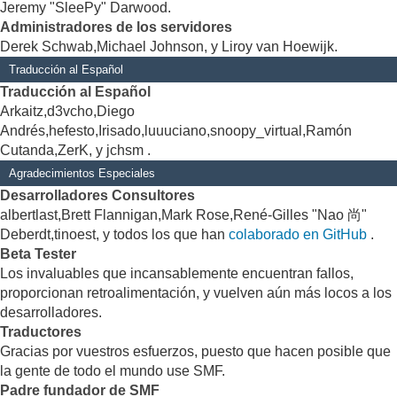
Jeremy "SleePy" Darwood.
Administradores de los servidores
Derek Schwab,Michael Johnson, y Liroy van Hoewijk.
Traducción al Español
Traducción al Español
Arkaitz,d3vcho,Diego
Andrés,hefesto,Irisado,luuuciano,snoopy_virtual,Ramón
Cutanda,ZerK, y jchsm .
Agradecimientos Especiales
Desarrolladores Consultores
albertlast,Brett Flannigan,Mark Rose,René-Gilles "Nao 尚"
Deberdt,tinoest, y todos los que han
colaborado en GitHub
.
Beta Tester
Los invaluables que incansablemente encuentran fallos,
proporcionan retroalimentación, y vuelven aún más locos a los
desarrolladores.
Traductores
Gracias por vuestros esfuerzos, puesto que hacen posible que
la gente de todo el mundo use SMF.
Padre fundador de SMF