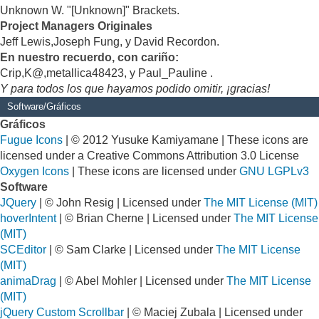
Unknown W. "[Unknown]" Brackets.
Project Managers Originales
Jeff Lewis,Joseph Fung, y David Recordon.
En nuestro recuerdo, con cariño:
Crip,K@,metallica48423, y Paul_Pauline .
Y para todos los que hayamos podido omitir, ¡gracias!
Software/Gráficos
Gráficos
Fugue Icons
| © 2012 Yusuke Kamiyamane | These icons are
licensed under a Creative Commons Attribution 3.0 License
Oxygen Icons
| These icons are licensed under
GNU LGPLv3
Software
JQuery
| © John Resig | Licensed under
The MIT License (MIT)
hoverIntent
| © Brian Cherne | Licensed under
The MIT License
(MIT)
SCEditor
| © Sam Clarke | Licensed under
The MIT License
(MIT)
animaDrag
| © Abel Mohler | Licensed under
The MIT License
(MIT)
jQuery Custom Scrollbar
| © Maciej Zubala | Licensed under