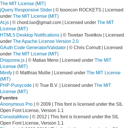
The MIT License (MIT)
jQuery Responsive Slider
| © booncon ROCKETS | Licensed
under
The MIT License (MIT)
At.js
| ©
chord.luo@gmail.com
| Licensed under
The MIT
License (MIT)
HTML5 Desktop Notifications
| © Tsvetan Tsvetkov | Licensed
under
The Apache License Version 2.0
GAuth Code Generator/Validator
| © Chris Cornutt | Licensed
under
The MIT License (MIT)
Dropzone.js
| © Matias Meno | Licensed under
The MIT
License (MIT)
Minify
| © Matthias Mullie | Licensed under
The MIT License
(MIT)
PHP-Punycode
| © True B.V. | Licensed under
The MIT
License (MIT)
Fuentes
Anonymous Pro
| © 2009 | This font is licensed under the SIL
Open Font License, Version 1.1
ConsolaMono
| © 2012 | This font is licensed under the SIL
Open Font License, Version 1.1