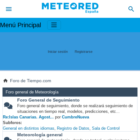
Menú Principal
Iniciar sesión
Registrarse
Foro de Tiempo.com
Foro general de Meteorología
Foro General de Seguimiento
Foro general de seguimiento, donde se realizará seguimiento de
situaciones en tiempo real, modelos, predicciones, etc...
Re:Islas Canarias. Agost...
por
CumbreNueva
Subforos
General en distintos idiomas
Registro de Datos
Sala de Control
Meteorología general