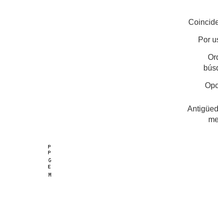
Coincide
Por u
Or
bús
Opc
Antigüed
me