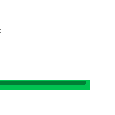
:
):
: