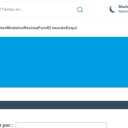
Madr
Madri
ites
Modelos
Revista
Foro
El mundo
Esquí
 por::