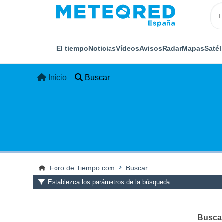
El tiempo
Noticias
Vídeos
Avisos
Radar
Mapas
Satél
Inicio
Buscar
Foro de Tiempo.com
Buscar
Establezca los parámetros de la búsqueda
Buscar