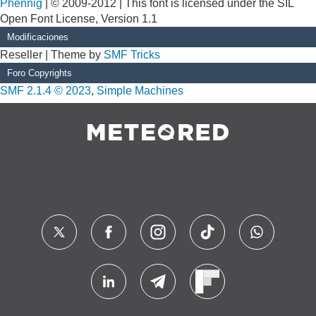
Phennig
| © 2009-2012 | This font is licensed under the SIL
Open Font License, Version 1.1
Modificaciones
Reseller | Theme by
SMF Tricks
Foro Copyrights
SMF 2.1.4 © 2023
,
Simple Machines