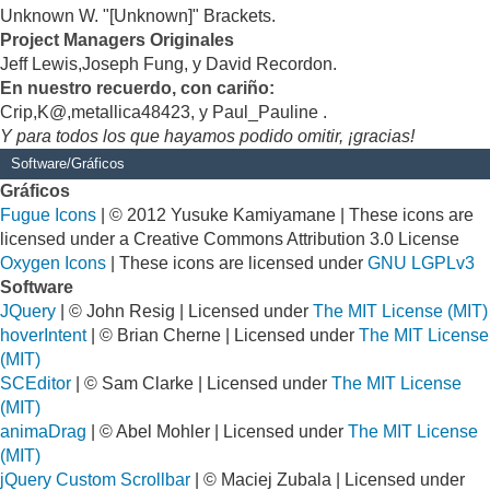
Unknown W. "[Unknown]" Brackets.
Project Managers Originales
Jeff Lewis,Joseph Fung, y David Recordon.
En nuestro recuerdo, con cariño:
Crip,K@,metallica48423, y Paul_Pauline .
Y para todos los que hayamos podido omitir, ¡gracias!
Software/Gráficos
Gráficos
Fugue Icons
| © 2012 Yusuke Kamiyamane | These icons are
licensed under a Creative Commons Attribution 3.0 License
Oxygen Icons
| These icons are licensed under
GNU LGPLv3
Software
JQuery
| © John Resig | Licensed under
The MIT License (MIT)
hoverIntent
| © Brian Cherne | Licensed under
The MIT License
(MIT)
SCEditor
| © Sam Clarke | Licensed under
The MIT License
(MIT)
animaDrag
| © Abel Mohler | Licensed under
The MIT License
(MIT)
jQuery Custom Scrollbar
| © Maciej Zubala | Licensed under