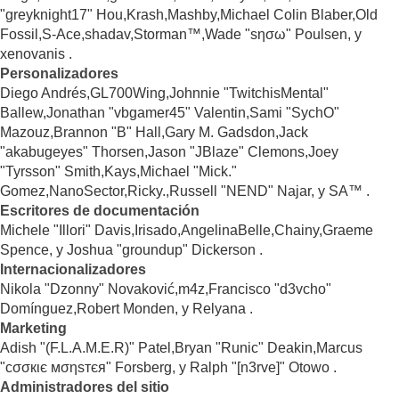
"greyknight17" Hou,Krash,Mashby,Michael Colin Blaber,Old
Fossil,S-Ace,shadav,Storman™,Wade "sησω" Poulsen, y
xenovanis .
Personalizadores
Diego Andrés,GL700Wing,Johnnie "TwitchisMental"
Ballew,Jonathan "vbgamer45" Valentin,Sami "SychO"
Mazouz,Brannon "B" Hall,Gary M. Gadsdon,Jack
"akabugeyes" Thorsen,Jason "JBlaze" Clemons,Joey
"Tyrsson" Smith,Kays,Michael "Mick."
Gomez,NanoSector,Ricky.,Russell "NEND" Najar, y SA™ .
Escritores de documentación
Michele "Illori" Davis,Irisado,AngelinaBelle,Chainy,Graeme
Spence, y Joshua "groundup" Dickerson .
Internacionalizadores
Nikola "Dzonny" Novaković,m4z,Francisco "d3vcho"
Domínguez,Robert Monden, y Relyana .
Marketing
Adish "(F.L.A.M.E.R)" Patel,Bryan "Runic" Deakin,Marcus
"cσσкιє мσηѕтєя" Forsberg, y Ralph "[n3rve]" Otowo .
Administradores del sitio