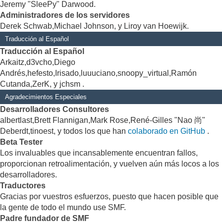
Jeremy "SleePy" Darwood.
Administradores de los servidores
Derek Schwab,Michael Johnson, y Liroy van Hoewijk.
Traducción al Español
Traducción al Español
Arkaitz,d3vcho,Diego
Andrés,hefesto,Irisado,luuuciano,snoopy_virtual,Ramón
Cutanda,ZerK, y jchsm .
Agradecimientos Especiales
Desarrolladores Consultores
albertlast,Brett Flannigan,Mark Rose,René-Gilles "Nao 尚"
Deberdt,tinoest, y todos los que han
colaborado en GitHub
.
Beta Tester
Los invaluables que incansablemente encuentran fallos,
proporcionan retroalimentación, y vuelven aún más locos a los
desarrolladores.
Traductores
Gracias por vuestros esfuerzos, puesto que hacen posible que
la gente de todo el mundo use SMF.
Padre fundador de SMF