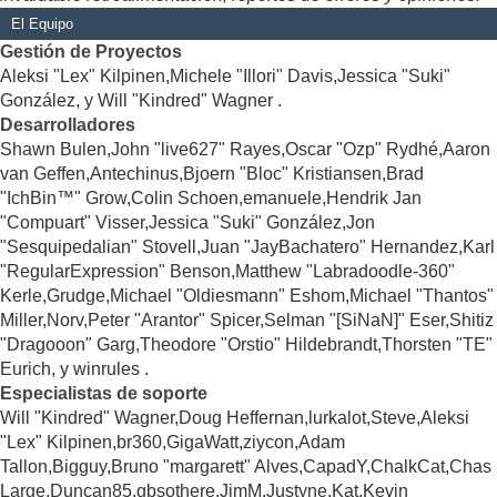
El Equipo
Gestión de Proyectos
Aleksi "Lex" Kilpinen,Michele "Illori" Davis,Jessica "Suki"
González, y Will "Kindred" Wagner .
Desarrolladores
Shawn Bulen,John "live627" Rayes,Oscar "Ozp" Rydhé,Aaron
van Geffen,Antechinus,Bjoern "Bloc" Kristiansen,Brad
"IchBin™" Grow,Colin Schoen,emanuele,Hendrik Jan
"Compuart" Visser,Jessica "Suki" González,Jon
"Sesquipedalian" Stovell,Juan "JayBachatero" Hernandez,Karl
"RegularExpression" Benson,Matthew "Labradoodle-360"
Kerle,Grudge,Michael "Oldiesmann" Eshom,Michael "Thantos"
Miller,Norv,Peter "Arantor" Spicer,Selman "[SiNaN]" Eser,Shitiz
"Dragooon" Garg,Theodore "Orstio" Hildebrandt,Thorsten "TE"
Eurich, y winrules .
Especialistas de soporte
Will "Kindred" Wagner,Doug Heffernan,lurkalot,Steve,Aleksi
"Lex" Kilpinen,br360,GigaWatt,ziycon,Adam
Tallon,Bigguy,Bruno "margarett" Alves,CapadY,ChalkCat,Chas
Large,Duncan85,gbsothere,JimM,Justyne,Kat,Kevin