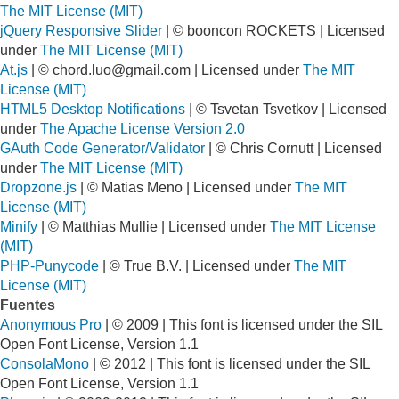
The MIT License (MIT)
jQuery Responsive Slider
| © booncon ROCKETS | Licensed
under
The MIT License (MIT)
At.js
| ©
chord.luo@gmail.com
| Licensed under
The MIT
License (MIT)
HTML5 Desktop Notifications
| © Tsvetan Tsvetkov | Licensed
under
The Apache License Version 2.0
GAuth Code Generator/Validator
| © Chris Cornutt | Licensed
under
The MIT License (MIT)
Dropzone.js
| © Matias Meno | Licensed under
The MIT
License (MIT)
Minify
| © Matthias Mullie | Licensed under
The MIT License
(MIT)
PHP-Punycode
| © True B.V. | Licensed under
The MIT
License (MIT)
Fuentes
Anonymous Pro
| © 2009 | This font is licensed under the SIL
Open Font License, Version 1.1
ConsolaMono
| © 2012 | This font is licensed under the SIL
Open Font License, Version 1.1