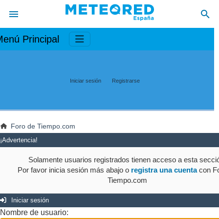
enú Principal
Iniciar sesión
Registrarse
Foro de Tiempo.com
¡Advertencia!
Solamente usuarios registrados tienen acceso a esta secci
Por favor inicia sesión más abajo o
registra una cuenta
con Fo
Tiempo.com
Iniciar sesión
Nombre de usuario: