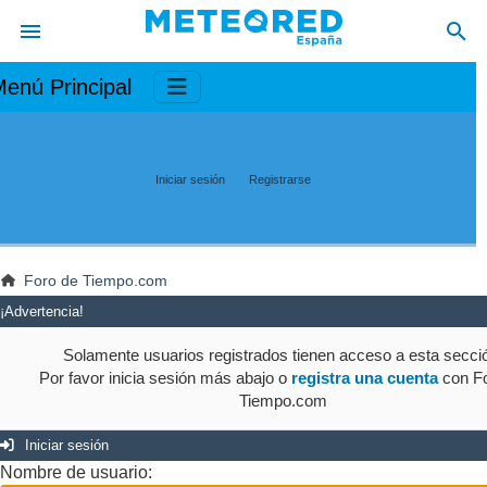
enú Principal
Iniciar sesión
Registrarse
Foro de Tiempo.com
¡Advertencia!
Solamente usuarios registrados tienen acceso a esta secci
Por favor inicia sesión más abajo o
registra una cuenta
con Fo
Tiempo.com
Iniciar sesión
Nombre de usuario: