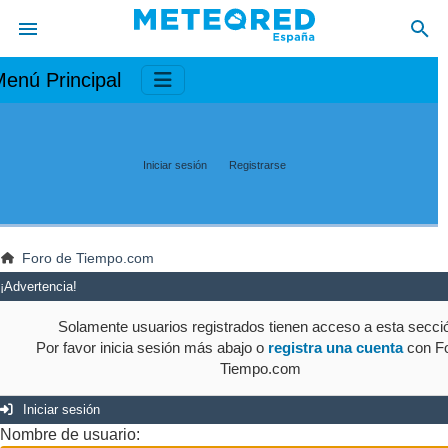
enú Principal
Iniciar sesión
Registrarse
Foro de Tiempo.com
¡Advertencia!
Solamente usuarios registrados tienen acceso a esta secci
Por favor inicia sesión más abajo o
registra una cuenta
con Fo
Tiempo.com
Iniciar sesión
Nombre de usuario: