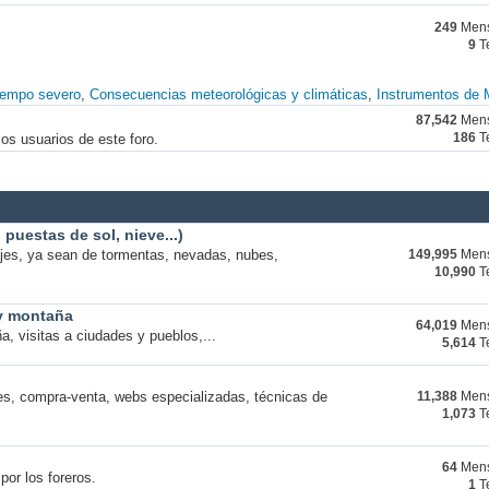
249
Mens
9
T
iempo severo
Consecuencias meteorológicas y climáticas
Instrumentos de 
87,542
Mens
os usuarios de este foro.
186
T
puestas de sol, nieve...)
ajes, ya sean de tormentas, nevadas, nubes,
149,995
Mens
10,990
T
 y montaña
64,019
Mens
a, visitas a ciudades y pueblos,...
5,614
T
s, compra-venta, webs especializadas, técnicas de
11,388
Mens
1,073
T
64
Mens
por los foreros.
1
T