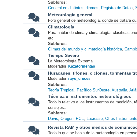
Subforos
General en distintos idiomas
Registro de Datos
S
Meteorología general
Foro general de meteorología, donde se tratará cu
Climatología
Para hablar de clima y climatología: clasificacio
etc
Subforos
Climas del mundo y climatología histórica
Cambio
Tiempo Severo
La Meteorología Extrema
Moderador:
Kazatormentas
Huracanes, tifones, ciclones, tormentas tr
Moderador:
rayo_cruces
Subforos
Teoría Tropical
Pacífico SurOeste
Australia
Atlá
Técnica e instrumentos meteorológicos
Todo lo relativo a los instrumentos de medición, 
consejos...
Subforos
Davis
Oregon
PCE
Lacrosse
Otros Instrument
Revista RAM y otros medios de comunica
Todo lo que se habla de la meteorología en prensa, 