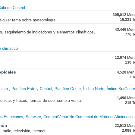
ala de Control
305,012
Mens
alquier tema sobre meteorología.
16,221
T
43,446
Mens
nes, seguimiento de indicadores y elementos climáticos,
776
T
 climático
12,974
Mens
130
T
opicales
4,520
Mens
3
T
ntico
Pacífico Este y Central
Pacífico Oeste
Índico Norte
Índico SurOeste
1,490
Mens
técnicas y trucos, formas de uso, compra-venta,
215
T
os/Estaciones
Software
Compra/Venta No Comercial de Material Aficionado
ción
22,513
Mens
radio, televisión, internet...
2,088
T