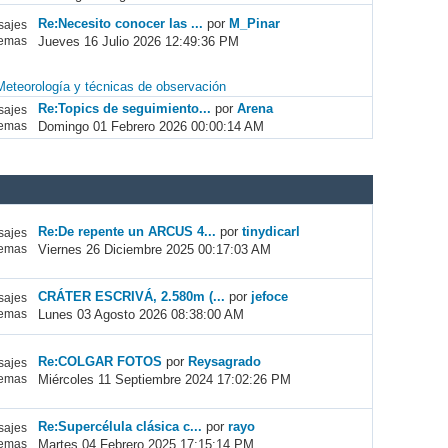
Re:Necesito conocer las ...
por
M_Pinar
ajes
Jueves 16 Julio 2026 12:49:36 PM
emas
Meteorología y técnicas de observación
Re:Topics de seguimiento...
por
Arena
ajes
Domingo 01 Febrero 2026 00:00:14 AM
emas
Re:De repente un ARCUS 4...
por
tinydicarl
ajes
Viernes 26 Diciembre 2025 00:17:03 AM
emas
CRÁTER ESCRIVÁ, 2.580m (...
por
jefoce
ajes
Lunes 03 Agosto 2026 08:38:00 AM
emas
Re:COLGAR FOTOS
por
Reysagrado
ajes
Miércoles 11 Septiembre 2024 17:02:26 PM
emas
Re:Supercélula clásica c...
por
rayo
ajes
Martes 04 Febrero 2025 17:15:14 PM
emas