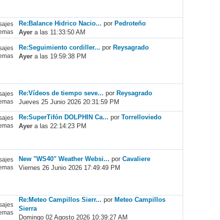
Re:Balance Hidrico Nacio...
por
Pedroteño
ajes
Ayer
a las 11:33:50 AM
emas
Re:Seguimiento cordiller...
por
Reysagrado
ajes
Ayer
a las 19:59:38 PM
emas
Re:Vídeos de tiempo seve...
por
Reysagrado
ajes
Jueves 25 Junio 2026 20:31:59 PM
emas
Re:SuperTifón DOLPHIN Ca...
por
Torrelloviedo
ajes
Ayer
a las 22:14:23 PM
emas
New "WS40" Weather Websi...
por
Cavaliere
ajes
Viernes 26 Junio 2026 17:49:49 PM
emas
Re:Meteo Campillos Sierr...
por
Meteo Campillos
ajes
Sierra
emas
Domingo 02 Agosto 2026 10:39:27 AM