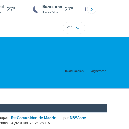
id
Barcelona
Sevilla
27°
27°
26°
d
Barcelona
Sevilla
ºC
Iniciar sesión
Registrarse
Re:Comunidad de Madrid, ...
por
NBSJose
ajes
Ayer
a las 23:24:28 PM
emas