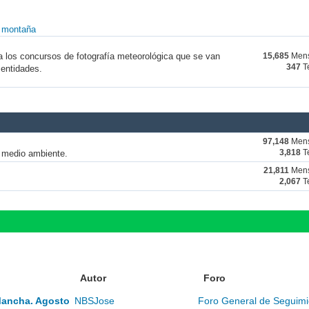
y montaña
a los concursos de fotografía meteorológica que se van
15,685
Mens
347
T
 entidades.
97,148
Mens
y medio ambiente.
3,818
T
21,811
Mens
2,067
T
Autor
Foro
Mancha. Agosto
NBSJose
Foro General de Seguimi