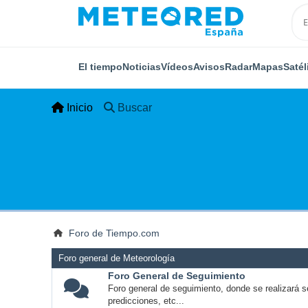
El tiempo
Noticias
Vídeos
Avisos
Radar
Mapas
Satél
Inicio
Buscar
Foro de Tiempo.com
Foro general de Meteorología
Foro General de Seguimiento
Foro general de seguimiento, donde se realizará s
predicciones, etc...