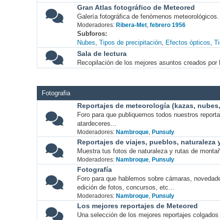
Gran Atlas fotográfico de Meteored
Galería fotográfica de fenómenos meteorológicos.
Moderadores:
Ribera-Met
,
febrero 1956
Subforos
Nubes
Tipos de precipitación
Efectos ópticos
T
Sala de lectura
Recopilación de los mejores asuntos creados por l
Fotografia
Reportajes de meteorología (kazas, nubes, 
Foro para que publiquemos todos nuestros report
atardeceres...
Moderadores:
Nambroque
,
Punsuly
Reportajes de viajes, pueblos, naturaleza
Muestra tus fotos de naturaleza y rutas de montañ
Moderadores:
Nambroque
,
Punsuly
Fotografía
Foro para que hablemos sobre cámaras, novedade
edición de fotos, concursos, etc...
Moderadores:
Nambroque
,
Punsuly
Los mejores reportajes de Meteored
Una selección de los mejores reportajes colgados 