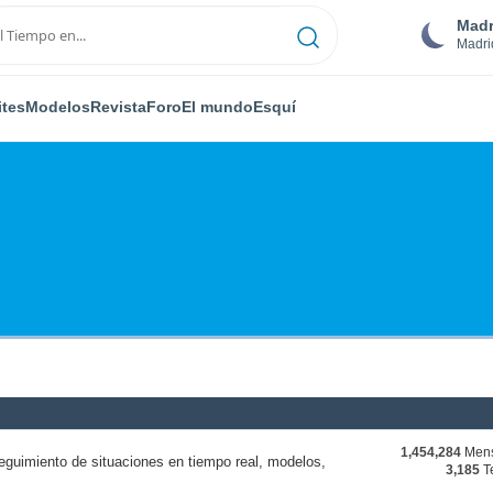
Madr
Madri
ites
Modelos
Revista
Foro
El mundo
Esquí
1,454,284
Mens
eguimiento de situaciones en tiempo real, modelos,
3,185
T