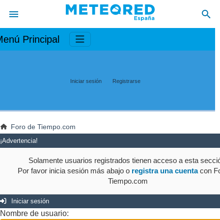
enú Principal
Iniciar sesión
Registrarse
Foro de Tiempo.com
¡Advertencia!
Solamente usuarios registrados tienen acceso a esta secci
Por favor inicia sesión más abajo o
registra una cuenta
con Fo
Tiempo.com
Iniciar sesión
Nombre de usuario: