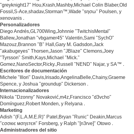
"greyknight17" Hou,Krash,Mashby,Michael Colin Blaber,Old
Fossil,S-Ace,shadav,Storman™,Wade "sησω" Poulsen, y
xenovanis .
Personalizadores
Diego Andrés,GL700Wing,Johnnie "TwitchisMental"
Ballew,Jonathan "vbgamer45" Valentin,Sami "SychO"
Mazouz,Brannon "B" Hall,Gary M. Gadsdon,Jack
"akabugeyes" Thorsen,Jason "JBlaze" Clemons,Joey
"Tyrsson" Smith,Kays,Michael "Mick."
Gomez,NanoSector,Ricky.,Russell "NEND" Najar, y SA™ .
Escritores de documentación
Michele "Illori" Davis,Irisado,AngelinaBelle,Chainy,Graeme
Spence, y Joshua "groundup" Dickerson .
Internacionalizadores
Nikola "Dzonny" Novaković,m4z,Francisco "d3vcho"
Domínguez,Robert Monden, y Relyana .
Marketing
Adish "(F.L.A.M.E.R)" Patel,Bryan "Runic" Deakin,Marcus
"cσσкιє мσηѕтєя" Forsberg, y Ralph "[n3rve]" Otowo .
Administradores del sitio