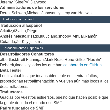
Jeremy "SleePy" Darwood.
Administradores de los servidores
Derek Schwab,Michael Johnson, y Liroy van Hoewijk.
Traducción al Español
Traducción al Español
Arkaitz,d3vcho,Diego
Andrés,hefesto,Irisado,luuuciano,snoopy_virtual,Ramón
Cutanda,ZerK, y jchsm .
Agradecimientos Especiales
Desarrolladores Consultores
albertlast,Brett Flannigan,Mark Rose,René-Gilles "Nao 尚"
Deberdt,tinoest, y todos los que han
colaborado en GitHub
.
Beta Tester
Los invaluables que incansablemente encuentran fallos,
proporcionan retroalimentación, y vuelven aún más locos a los
desarrolladores.
Traductores
Gracias por vuestros esfuerzos, puesto que hacen posible que
la gente de todo el mundo use SMF.
Padre fundador de SMF