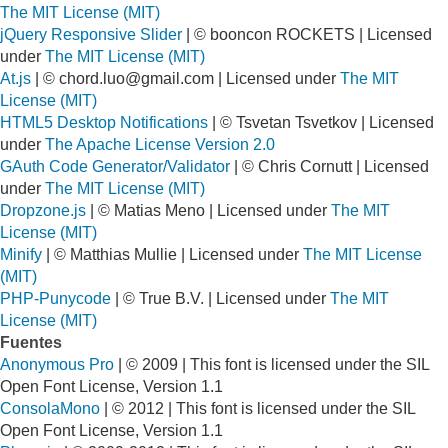
The MIT License (MIT)
jQuery Responsive Slider
| © booncon ROCKETS | Licensed
under
The MIT License (MIT)
At.js
| ©
chord.luo@gmail.com
| Licensed under
The MIT
License (MIT)
HTML5 Desktop Notifications
| © Tsvetan Tsvetkov | Licensed
under
The Apache License Version 2.0
GAuth Code Generator/Validator
| © Chris Cornutt | Licensed
under
The MIT License (MIT)
Dropzone.js
| © Matias Meno | Licensed under
The MIT
License (MIT)
Minify
| © Matthias Mullie | Licensed under
The MIT License
(MIT)
PHP-Punycode
| © True B.V. | Licensed under
The MIT
License (MIT)
Fuentes
Anonymous Pro
| © 2009 | This font is licensed under the SIL
Open Font License, Version 1.1
ConsolaMono
| © 2012 | This font is licensed under the SIL
Open Font License, Version 1.1