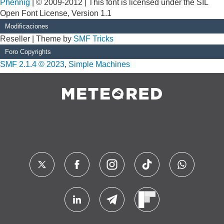
Phennig
| © 2009-2012 | This font is licensed under the SIL
Open Font License, Version 1.1
Modificaciones
Reseller | Theme by
SMF Tricks
Foro Copyrights
SMF 2.1.4 © 2023
,
Simple Machines