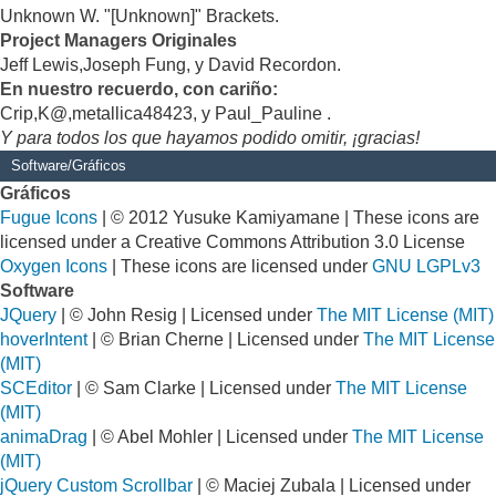
Unknown W. "[Unknown]" Brackets.
Project Managers Originales
Jeff Lewis,Joseph Fung, y David Recordon.
En nuestro recuerdo, con cariño:
Crip,K@,metallica48423, y Paul_Pauline .
Y para todos los que hayamos podido omitir, ¡gracias!
Software/Gráficos
Gráficos
Fugue Icons
| © 2012 Yusuke Kamiyamane | These icons are
licensed under a Creative Commons Attribution 3.0 License
Oxygen Icons
| These icons are licensed under
GNU LGPLv3
Software
JQuery
| © John Resig | Licensed under
The MIT License (MIT)
hoverIntent
| © Brian Cherne | Licensed under
The MIT License
(MIT)
SCEditor
| © Sam Clarke | Licensed under
The MIT License
(MIT)
animaDrag
| © Abel Mohler | Licensed under
The MIT License
(MIT)
jQuery Custom Scrollbar
| © Maciej Zubala | Licensed under