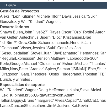
El Equipo
Gestión de Proyectos
Aleksi "Lex" Kilpinen,Michele "Illori" Davis,Jessica "Suki"
González, y Will "Kindred" Wagner .
Desarrolladores
Shawn Bulen,John "live627" Rayes,Oscar "Ozp" Rydhé,Aaron
van Geffen,Antechinus,Bjoern "Bloc" Kristiansen,Brad
"IchBin™" Grow,Colin Schoen,emanuele,Hendrik Jan
"Compuart" Visser,Jessica "Suki" González,Jon
"Sesquipedalian" Stovell,Juan "JayBachatero" Hernandez,Karl
"RegularExpression" Benson,Matthew "Labradoodle-360"
Kerle,Grudge,Michael "Oldiesmann" Eshom,Michael "Thantos"
Miller,Norv,Peter "Arantor" Spicer,Selman "[SiNaN]" Eser,Shitiz
"Dragooon" Garg,Theodore "Orstio" Hildebrandt,Thorsten "TE"
Eurich, y winrules .
Especialistas de soporte
Will "Kindred" Wagner,Doug Heffernan,lurkalot,Steve,Aleksi
"Lex" Kilpinen,br360,GigaWatt,ziycon,Adam
Tallon,Bigguy,Bruno "margarett" Alves,CapadY,ChalkCat,Chas
Large,Duncan85,gbsothere,JimM,Justyne,Kat,Kevin