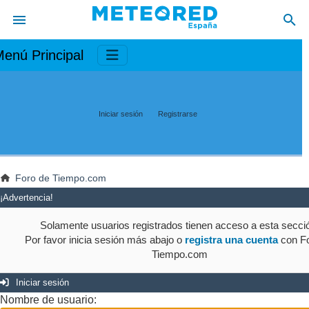
enú Principal
Iniciar sesión
Registrarse
Foro de Tiempo.com
¡Advertencia!
Solamente usuarios registrados tienen acceso a esta secci
Por favor inicia sesión más abajo o
registra una cuenta
con Fo
Tiempo.com
Iniciar sesión
Nombre de usuario: