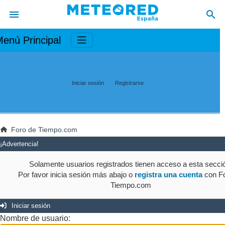
enú Principal
Iniciar sesión
Registrarse
Foro de Tiempo.com
¡Advertencia!
Solamente usuarios registrados tienen acceso a esta secci
Por favor inicia sesión más abajo o
registra una cuenta
con Fo
Tiempo.com
Iniciar sesión
Nombre de usuario: