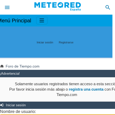
enú Principal
Iniciar sesión
Registrarse
Foro de Tiempo.com
¡Advertencia!
Solamente usuarios registrados tienen acceso a esta secci
Por favor inicia sesión más abajo o
registra una cuenta
con Fo
Tiempo.com
Iniciar sesión
Nombre de usuario: