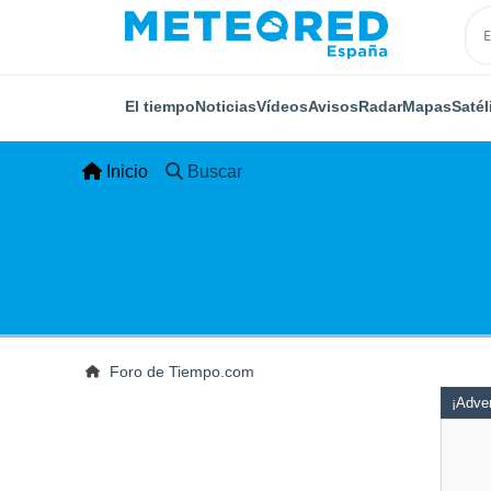
El tiempo
Noticias
Vídeos
Avisos
Radar
Mapas
Satél
Inicio
Buscar
Foro de Tiempo.com
¡Adver