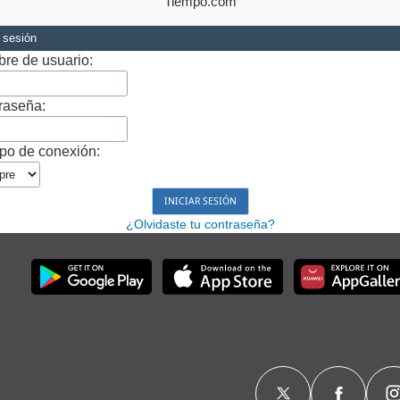
Tiempo.com
r sesión
re de usuario:
raseña:
po de conexión:
¿Olvidaste tu contraseña?