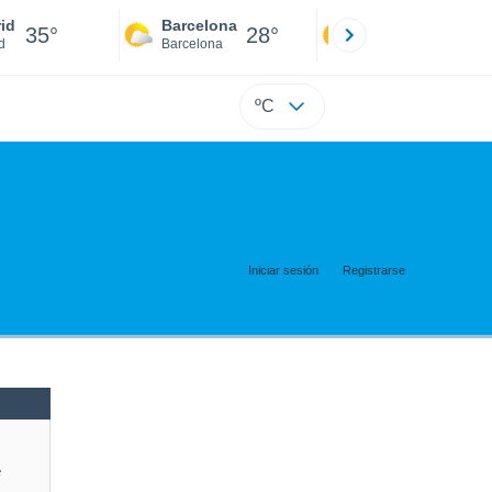
id
Barcelona
Sevilla
35°
28°
34°
d
Barcelona
Sevilla
ºC
Iniciar sesión
Registrarse
e