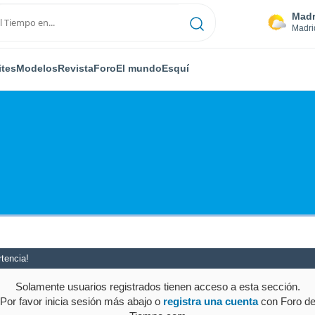
Madr
Madri
ites
Modelos
Revista
Foro
El mundo
Esquí
tencia!
Solamente usuarios registrados tienen acceso a esta sección.
Por favor inicia sesión más abajo o
registra una cuenta
con Foro d