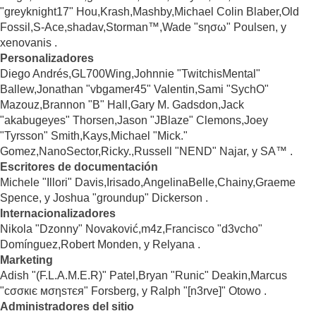
"greyknight17" Hou,Krash,Mashby,Michael Colin Blaber,Old
Fossil,S-Ace,shadav,Storman™,Wade "sησω" Poulsen, y
xenovanis .
Personalizadores
Diego Andrés,GL700Wing,Johnnie "TwitchisMental"
Ballew,Jonathan "vbgamer45" Valentin,Sami "SychO"
Mazouz,Brannon "B" Hall,Gary M. Gadsdon,Jack
"akabugeyes" Thorsen,Jason "JBlaze" Clemons,Joey
"Tyrsson" Smith,Kays,Michael "Mick."
Gomez,NanoSector,Ricky.,Russell "NEND" Najar, y SA™ .
Escritores de documentación
Michele "Illori" Davis,Irisado,AngelinaBelle,Chainy,Graeme
Spence, y Joshua "groundup" Dickerson .
Internacionalizadores
Nikola "Dzonny" Novaković,m4z,Francisco "d3vcho"
Domínguez,Robert Monden, y Relyana .
Marketing
Adish "(F.L.A.M.E.R)" Patel,Bryan "Runic" Deakin,Marcus
"cσσкιє мσηѕтєя" Forsberg, y Ralph "[n3rve]" Otowo .
Administradores del sitio