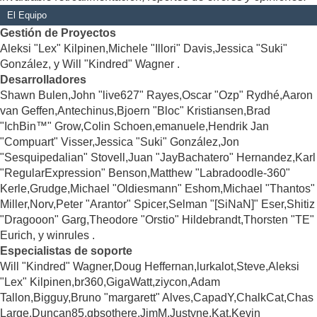
El Equipo
Gestión de Proyectos
Aleksi "Lex" Kilpinen,Michele "Illori" Davis,Jessica "Suki"
González, y Will "Kindred" Wagner .
Desarrolladores
Shawn Bulen,John "live627" Rayes,Oscar "Ozp" Rydhé,Aaron
van Geffen,Antechinus,Bjoern "Bloc" Kristiansen,Brad
"IchBin™" Grow,Colin Schoen,emanuele,Hendrik Jan
"Compuart" Visser,Jessica "Suki" González,Jon
"Sesquipedalian" Stovell,Juan "JayBachatero" Hernandez,Karl
"RegularExpression" Benson,Matthew "Labradoodle-360"
Kerle,Grudge,Michael "Oldiesmann" Eshom,Michael "Thantos"
Miller,Norv,Peter "Arantor" Spicer,Selman "[SiNaN]" Eser,Shitiz
"Dragooon" Garg,Theodore "Orstio" Hildebrandt,Thorsten "TE"
Eurich, y winrules .
Especialistas de soporte
Will "Kindred" Wagner,Doug Heffernan,lurkalot,Steve,Aleksi
"Lex" Kilpinen,br360,GigaWatt,ziycon,Adam
Tallon,Bigguy,Bruno "margarett" Alves,CapadY,ChalkCat,Chas
Large,Duncan85,gbsothere,JimM,Justyne,Kat,Kevin