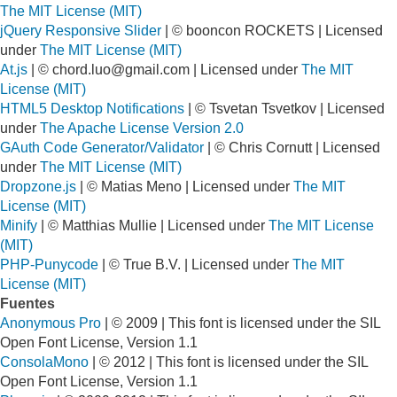
The MIT License (MIT)
jQuery Responsive Slider
| © booncon ROCKETS | Licensed
under
The MIT License (MIT)
At.js
| ©
chord.luo@gmail.com
| Licensed under
The MIT
License (MIT)
HTML5 Desktop Notifications
| © Tsvetan Tsvetkov | Licensed
under
The Apache License Version 2.0
GAuth Code Generator/Validator
| © Chris Cornutt | Licensed
under
The MIT License (MIT)
Dropzone.js
| © Matias Meno | Licensed under
The MIT
License (MIT)
Minify
| © Matthias Mullie | Licensed under
The MIT License
(MIT)
PHP-Punycode
| © True B.V. | Licensed under
The MIT
License (MIT)
Fuentes
Anonymous Pro
| © 2009 | This font is licensed under the SIL
Open Font License, Version 1.1
ConsolaMono
| © 2012 | This font is licensed under the SIL
Open Font License, Version 1.1