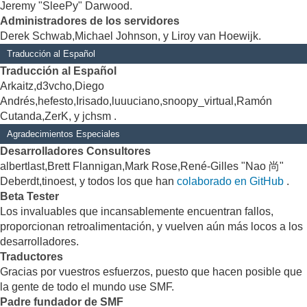
Jeremy "SleePy" Darwood.
Administradores de los servidores
Derek Schwab,Michael Johnson, y Liroy van Hoewijk.
Traducción al Español
Traducción al Español
Arkaitz,d3vcho,Diego
Andrés,hefesto,Irisado,luuuciano,snoopy_virtual,Ramón
Cutanda,ZerK, y jchsm .
Agradecimientos Especiales
Desarrolladores Consultores
albertlast,Brett Flannigan,Mark Rose,René-Gilles "Nao 尚"
Deberdt,tinoest, y todos los que han
colaborado en GitHub
.
Beta Tester
Los invaluables que incansablemente encuentran fallos,
proporcionan retroalimentación, y vuelven aún más locos a los
desarrolladores.
Traductores
Gracias por vuestros esfuerzos, puesto que hacen posible que
la gente de todo el mundo use SMF.
Padre fundador de SMF