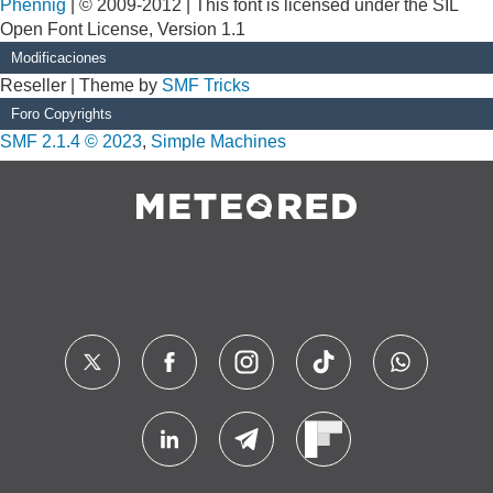
Phennig
| © 2009-2012 | This font is licensed under the SIL
Open Font License, Version 1.1
Modificaciones
Reseller | Theme by
SMF Tricks
Foro Copyrights
SMF 2.1.4 © 2023
,
Simple Machines