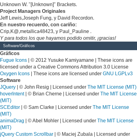
Unknown W. "[Unknown]" Brackets.
Project Managers Originales
Jeff Lewis,Joseph Fung, y David Recordon.
En nuestro recuerdo, con cariño:
Crip,K@,metallica48423, y Paul_Pauline .
Y para todos los que hayamos podido omitir, ¡gracias!
Software/Gráficos
Gráficos
Fugue Icons
| © 2012 Yusuke Kamiyamane | These icons are
licensed under a Creative Commons Attribution 3.0 License
Oxygen Icons
| These icons are licensed under
GNU LGPLv3
Software
JQuery
| © John Resig | Licensed under
The MIT License (MIT)
hoverIntent
| © Brian Cherne | Licensed under
The MIT License
(MIT)
SCEditor
| © Sam Clarke | Licensed under
The MIT License
(MIT)
animaDrag
| © Abel Mohler | Licensed under
The MIT License
(MIT)
jQuery Custom Scrollbar
| © Maciej Zubala | Licensed under