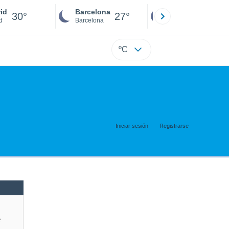
id
Barcelona
Sevilla
30°
27°
29°
d
Barcelona
Sevilla
ºC
Iniciar sesión
Registrarse
e