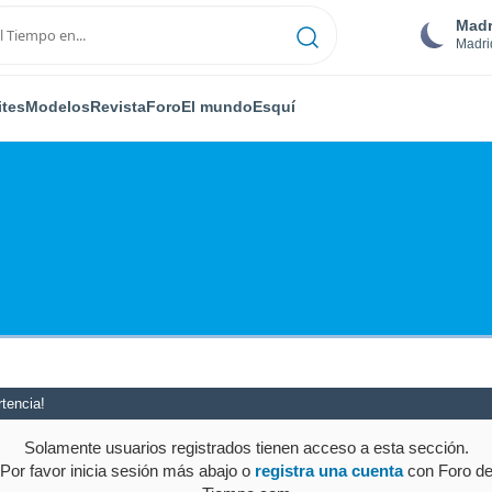
Madr
Madri
ites
Modelos
Revista
Foro
El mundo
Esquí
tencia!
Solamente usuarios registrados tienen acceso a esta sección.
Por favor inicia sesión más abajo o
registra una cuenta
con Foro d