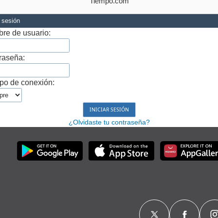
Tiempo.com
r sesión
re de usuario:
raseña:
po de conexión:
¿Olvidaste tu contraseña?