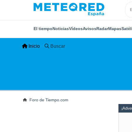
El tiempo
Noticias
Vídeos
Avisos
Radar
Mapas
Satél
Inicio
Buscar
Foro de Tiempo.com
¡Adver